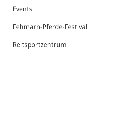
Events
Fehmarn-Pferde-Festival
Reitsportzentrum
Tag der offenen Tür
Infrastruktur
Nutzung & Vermietung
Casino mieten
Lageplan & Anfahrt
FAQ – Häufig gestellte Fragen
Öffentliche Förderung