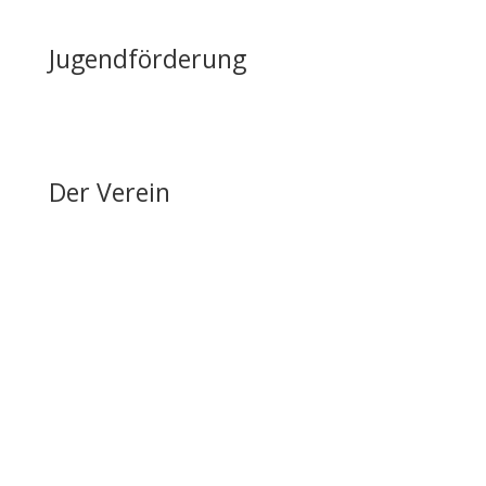
Reiten auf Fehmarn / Gastboxen
Jugendförderung
Erfolge & Auszeichnungen
Ansprechpartner & Kontakt
Der Verein
Über den FRRV
Aktuelles
Vorstand & Ansprechpartner
Vereinsgeschichte
Fanfarenzug
Erfolge
Ergebnisse / Turnierberichte