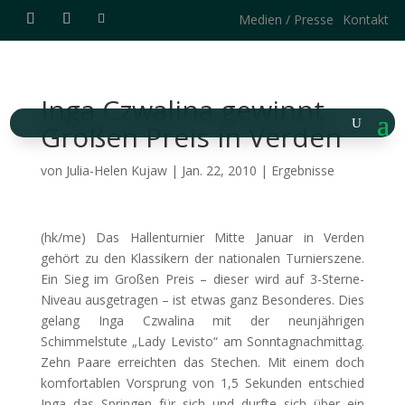
Medien / Presse
Kontakt
Inga Czwalina gewinnt
Großen Preis in Verden
von
Julia-Helen Kujaw
|
Jan. 22, 2010
|
Ergebnisse
(hk/me) Das Hallenturnier Mitte Januar in Verden
gehört zu den Klassikern der nationalen Turnierszene.
Ein Sieg im Großen Preis – dieser wird auf 3-Sterne-
Niveau ausgetragen – ist etwas ganz Besonderes. Dies
gelang Inga Czwalina mit der neunjährigen
Schimmelstute „Lady Levisto“ am Sonntagnachmittag.
Zehn Paare erreichten das Stechen. Mit einem doch
komfortablen Vorsprung von 1,5 Sekunden entschied
Inga das Springen für sich und durfte sich über ein