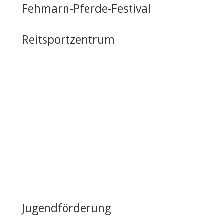
Fehmarn-Pferde-Festival
Reitsportzentrum
Tag der offenen Tür
Infrastruktur
Nutzung & Vermietung
Casino mieten
Lageplan & Anfahrt
FAQ – Häufig gestellte Fragen
Öffentliche Förderung
Reiten auf Fehmarn / Gastboxen
Jugendförderung