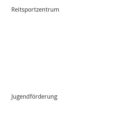
Reitsportzentrum
Tag der offenen Tür
Infrastruktur
Nutzung & Vermietung
Casino mieten
Lageplan & Anfahrt
FAQ – Häufig gestellte Fragen
Öffentliche Förderung
Reiten auf Fehmarn / Gastboxen
Jugendförderung
Erfolge & Auszeichnungen