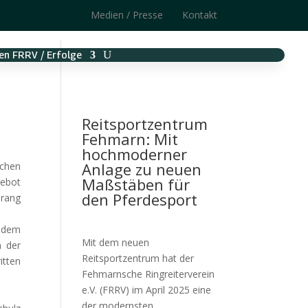
Medien / Presse
Kontakt
en FRRV / Erfolge
Reitsportzentrum
Fehmarn: Mit
hochmoderner
Anlage zu neuen
schen
Maßstäben für
gebot
den Pferdesport
drang
t dem
Mit dem neuen
n der
Reitsportzentrum hat der
itten
Fehmarnsche Ringreiterverein
e.V. (FRRV) im April 2025 eine
der modernsten