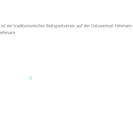
Fehmarnscher Ringreiterverein e.V.
Am Reitsportzentrum Nr. 4
23769 Fehmarn OT Burg
Das Reitsportzentrum bei Google Maps
