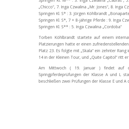
Springen Kl. M** : 3. Inga Czwalina „Cabras“, 5.
„Chicco“, 7. Inga Czwalina „Mr. Jones“, 8. Inga 
Springen Kl. S* : 3. Jörgen Köhlbrandt „Bonapart
Springen Kl. S*, 7 + 8-jährige Pferde : 9. Inga C
Springen Kl. S** : 5. Inga Czwalina „Cordoba“
Torben Köhlbrandt startete auf einem internat
Platzierungen hatte er einen zufriedenstellenden
Platz 23. Es folgte mit „Skala“ ein zehnter Rang
14 in der Kleinen Tour, und „Quite Capitol“ ritt 
Am Mittwoch ( 19. Januar ) findet auf d
Springpferdeprüfungen der Klasse A und L st
beschließen zwei Prüfungen der Klasse E und A d