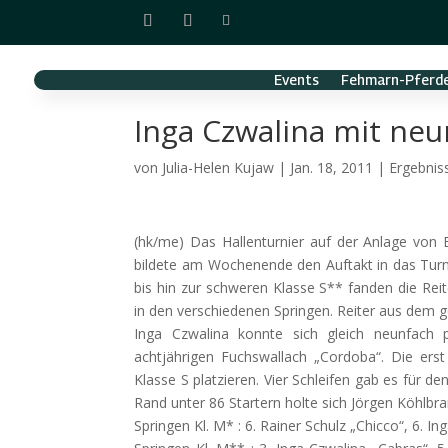
Events
Fehmarn-Pferde
Inga Czwalina mit neu
von
Julia-Helen Kujaw
|
Jan. 18, 2011
|
Ergebnis
(hk/me) Das Hallenturnier auf der Anlage von
bildete am Wochenende den Auftakt in das Turn
bis hin zur schweren Klasse S** fanden die Re
in den verschiedenen Springen. Reiter aus dem 
Inga Czwalina konnte sich gleich neunfach
achtjährigen Fuchswallach „Cordoba“. Die erst
Klasse S platzieren. Vier Schleifen gab es für d
Rand unter 86 Startern holte sich Jörgen Köhlbra
Springen Kl. M* : 6. Rainer Schulz „Chicco“, 6. I