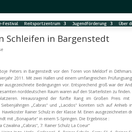
-Festival
Reitsportzentrum
Jugendförderung
Über d
n Schleifen in Bargenstedt
se
 Boje Peters in Bargenstedt vor den Toren von Meldorf in Dithmar
ierjahr 2011. Mit zwei Hallen und
einem umfangreichen Prüfungsan
iter ausgezeichnete Bedingungen vor. Entsprechend groß war der An
gesamten norddeutschen Raum waren auf den Starterlisten zu finden.
 platzieren. Hreausragend der fünfte Rang im Großen Preis mi
 Siebenjährigen „Cabras“ und „Lacidos“ konnten sich auf Anhieb i
en Havekoster Rainer Schulz in der Klasse M. Einen ausgezeichneten dr
ndt mit „Bonaparte“ in einem S-Springen. Die Ergebnisse :
nga Czwalina „Cabras“, 7. Rainer Schulz La Coeur“