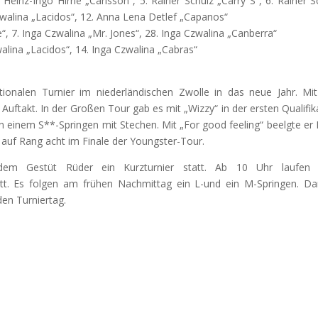
 Heinz-Ingo Hirrle „Carlsson“, 5. Rainer Schulz „Carry S“, 6. Rainer S
Czwalina „Lacidos“, 12. Anna Lena Detlef „Capanos“
e“, 7. Inga Czwalina „Mr. Jones“, 28. Inga Czwalina „Canberra“
zwalina „Lacidos“, 14. Inga Czwalina „Cabras“
ionalen Turnier im niederländischen Zwolle in das neue Jahr. Mit
 Auftakt. In der Großen Tour gab es mit „Wizzy“ in der ersten Qualifik
 in einem S**-Springen mit Stechen. Mit „For good feeling“ beelgte er
er auf Rang acht im Finale der Youngster-Tour.
em Gestüt Rüder ein Kurzturnier statt. Ab 10 Uhr laufen 
att. Es folgen am frühen Nachmittag ein L-und ein M-Springen. D
en Turniertag.