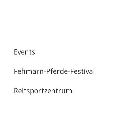
Events
Fehmarn-Pferde-Festival
Reitsportzentrum
Tag der offenen Tür
Infrastruktur
Nutzung & Vermietung
Casino mieten