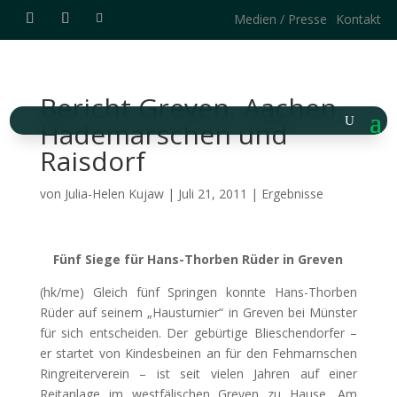
Medien / Presse
Kontakt
Bericht Greven, Aachen,
Hademarschen und
Raisdorf
von
Julia-Helen Kujaw
|
Juli 21, 2011
|
Ergebnisse
Fünf Siege für Hans-Thorben Rüder in Greven
(hk/me) Gleich fünf Springen konnte Hans-Thorben
Rüder auf seinem „Hausturnier“ in Greven bei Münster
für sich entscheiden. Der gebürtige Blieschendorfer –
er startet von Kindesbeinen an
für den Fehmarnschen
Ringreiterverein – ist seit vielen Jahren auf einer
Reitanlage im westfälischen Greven zu Hause. Am