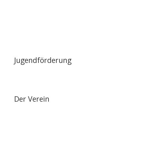
Lageplan & Anfahrt
FAQ – Häufig gestellte Fragen
Öffentliche Förderung
Reiten auf Fehmarn / Gastboxen
Jugendförderung
Erfolge & Auszeichnungen
Ansprechpartner & Kontakt
Der Verein
Über den FRRV
Aktuelles
Vorstand & Ansprechpartner