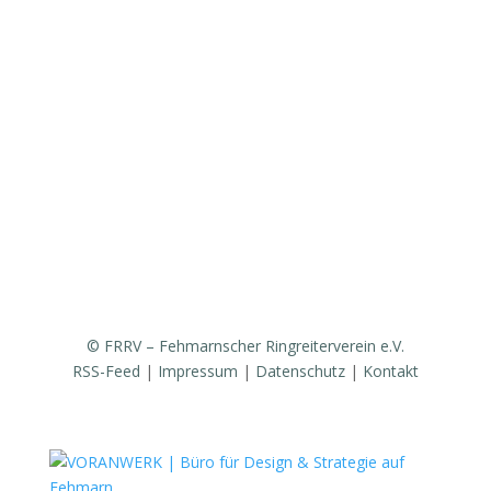
Vereinsgeschichte
Fanfarenzug
Erfolge
Ergebnisse / Turnierberichte
Mitglied werden / Formulare / Whatsapp-Community
Medien / Presse
Sponsoren & Partner
© FRRV – Fehmarnscher Ringreiterverein e.V.
RSS-Feed
|
Impressum
|
Datenschutz
|
Kontakt