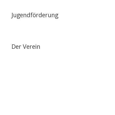
Reiten auf Fehmarn / Gastboxen
Jugendförderung
Erfolge & Auszeichnungen
Ansprechpartner & Kontakt
Der Verein
Über den FRRV
Aktuelles
Vorstand & Ansprechpartner
Vereinsgeschichte
Fanfarenzug
Erfolge
Ergebnisse / Turnierberichte