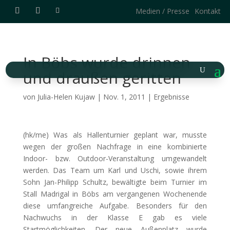
Medien / Presse
Kontakt
In Böbs wurde drinnen
und draußen geritten
von
Julia-Helen Kujaw
|
Nov. 1, 2011
|
Ergebnisse
(hk/me) Was als Hallenturnier geplant war, musste
wegen der großen Nachfrage in eine kombinierte
Indoor- bzw. Outdoor-Veranstaltung umgewandelt
werden. Das Team um Karl und Uschi, sowie ihrem
Sohn Jan-Philipp Schultz, bewältigte beim Turnier im
Stall Madrigal
in Böbs am vergangenen Wochenende
diese umfangreiche Aufgabe. Besonders für den
Nachwuchs in der Klasse E gab es viele
Startmöglichkeiten. Der neue Außenplatz wurde