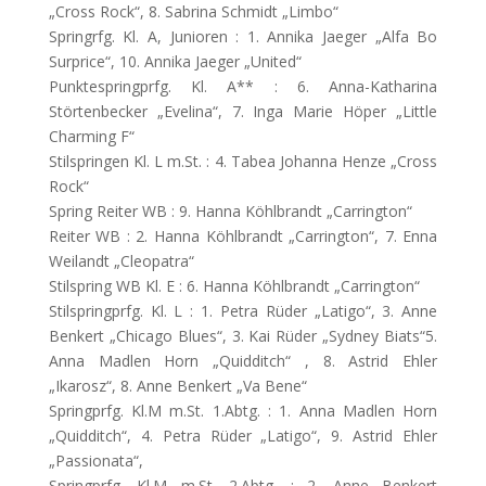
„Cross Rock“, 8. Sabrina Schmidt „Limbo“
Springrfg. Kl. A, Junioren : 1. Annika Jaeger „Alfa Bo
Surprice“, 10. Annika Jaeger „United“
Punktespringprfg. Kl. A** : 6. Anna-Katharina
Störtenbecker „Evelina“, 7. Inga Marie Höper „Little
Charming F“
Stilspringen Kl. L m.St. : 4. Tabea Johanna Henze „Cross
Rock“
Spring Reiter WB : 9. Hanna Köhlbrandt „Carrington“
Reiter WB : 2. Hanna Köhlbrandt „Carrington“, 7. Enna
Weilandt „Cleopatra“
Stilspring WB Kl. E : 6. Hanna Köhlbrandt „Carrington“
Stilspringprfg. Kl. L : 1. Petra Rüder „Latigo“, 3. Anne
Benkert „Chicago Blues“, 3. Kai Rüder „Sydney Biats“5.
Anna Madlen Horn „Quidditch“ , 8. Astrid Ehler
„Ikarosz“, 8. Anne Benkert „Va Bene“
Springprfg. Kl.M m.St. 1.Abtg. : 1. Anna Madlen Horn
„Quidditch“, 4. Petra Rüder „Latigo“, 9. Astrid Ehler
„Passionata“,
Springprfg. Kl.M m.St. 2.Abtg. : 2. Anne Benkert