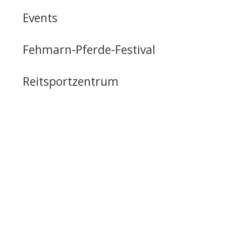
Events
Fehmarn-Pferde-Festival
Reitsportzentrum
Tag der offenen Tür
Infrastruktur
Nutzung & Vermietung
Casino mieten
Lageplan & Anfahrt
FAQ – Häufig gestellte Fragen
Öffentliche Förderung