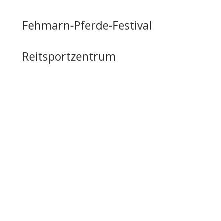
Fehmarn-Pferde-Festival
Reitsportzentrum
Tag der offenen Tür
Infrastruktur
Nutzung & Vermietung
Casino mieten
Lageplan & Anfahrt
FAQ – Häufig gestellte Fragen
Öffentliche Förderung
Reiten auf Fehmarn / Gastboxen