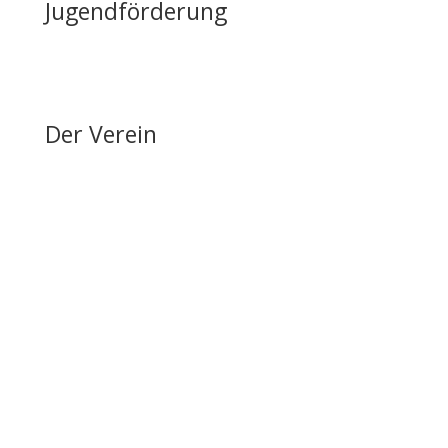
Jugendförderung
Erfolge & Auszeichnungen
Ansprechpartner & Kontakt
Der Verein
Über den FRRV
Aktuelles
Vorstand & Ansprechpartner
Vereinsgeschichte
Fanfarenzug
Erfolge
Ergebnisse / Turnierberichte
Mitglied werden / Formulare / Whatsapp-Community