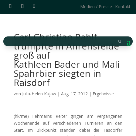
Medien / Presse
Kontakt
Carl-Christian Rahlf
trumpfte in Ahrensfelde
groß auf
Kathleen Bader und Mali
Spahrbier siegten in
Raisdorf
von
Julia-Helen Kujaw
|
Aug. 17, 2012
|
Ergebnisse
(hk/me) Fehmarns Reiter gingen am vergangenen
Wochenende auf verschiedenen Turnieren an den
Start. Im Blickpunkt standen dabei die Tasdorfer