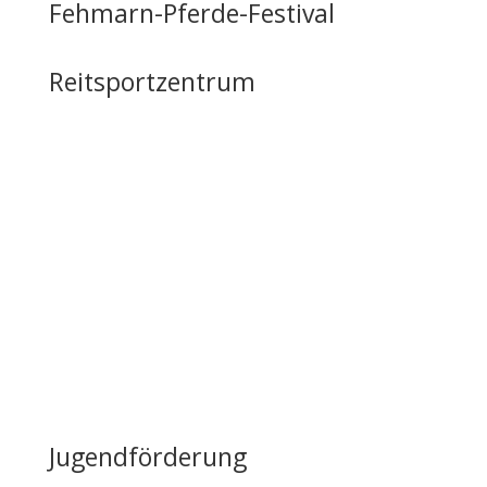
Fehmarn-Pferde-Festival
Reitsportzentrum
Tag der offenen Tür
Infrastruktur
Nutzung & Vermietung
Casino mieten
Lageplan & Anfahrt
FAQ – Häufig gestellte Fragen
Öffentliche Förderung
Reiten auf Fehmarn / Gastboxen
Jugendförderung