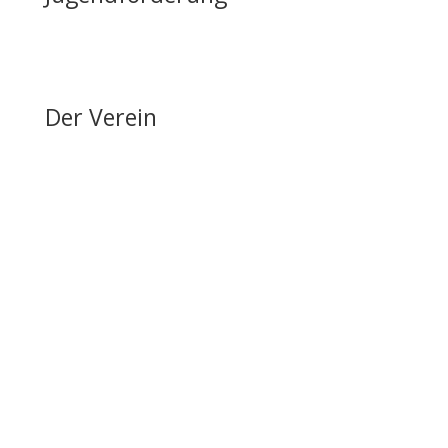
Erfolge & Auszeichnungen
Ansprechpartner & Kontakt
Der Verein
Über den FRRV
Aktuelles
Vorstand & Ansprechpartner
Vereinsgeschichte
Fanfarenzug
Erfolge
Ergebnisse / Turnierberichte
Mitglied werden / Formulare / Whatsapp-Community
Medien / Presse