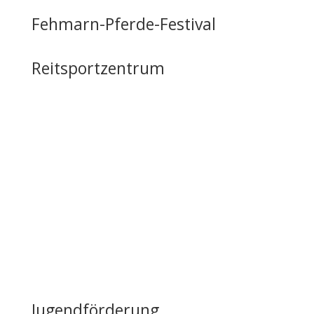
Fehmarn-Pferde-Festival
Reitsportzentrum
Tag der offenen Tür
Infrastruktur
Nutzung & Vermietung
Casino mieten
Lageplan & Anfahrt
FAQ – Häufig gestellte Fragen
Öffentliche Förderung
Reiten auf Fehmarn / Gastboxen
Jugendförderung