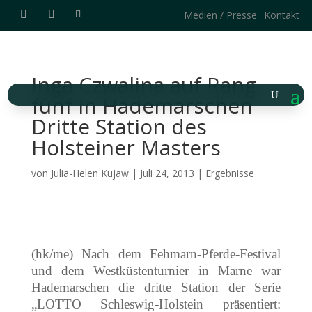
Medien / Presse
Kontakt
Inga Czwalina auf Rang
fünf in Hademarschen
Dritte Station des
Holsteiner Masters
von
Julia-Helen Kujaw
|
Juli 24, 2013
|
Ergebnisse
(hk/me) Nach dem Fehmarn-Pferde-Festival
und dem Westküstenturnier in Marne war
Hademarschen die dritte Station der Serie
„LOTTO Schleswig-Holstein präsentiert: