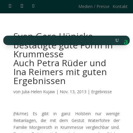
Medien / Presse
Kontakt
Sven Gero Hünicke
bestätigte gute Form in
Krummesse
Auch Petra Rüder und
Ina Reimers mit guten
Ergebnissen
von
Julia-Helen Kujaw
|
Nov. 13, 2013
|
Ergebnisse
(hk/me) Es gibt in ganz Holstein nur wenige
Reitanlagen, die mit dem Gestüt Waterfohre der
Familie Morgenroth in Krummesse vergleichbar sind.