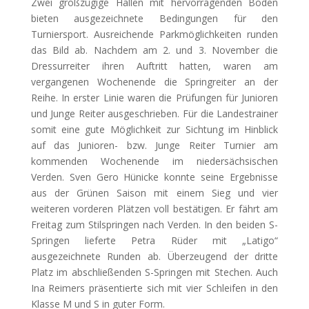
Zwei großzügige Hallen mit hervorragenden Böden
bieten ausgezeichnete Bedingungen für den
Turniersport. Ausreichende Parkmöglichkeiten runden
das Bild ab. Nachdem am 2. und 3. November die
Dressurreiter ihren Auftritt hatten, waren am
vergangenen Wochenende die Springreiter an der
Reihe. In erster Linie waren die Prüfungen für
Junioren
und Junge Reiter ausgeschrieben. Für die Landestrainer
somit eine gute Möglichkeit zur Sichtung im Hinblick
auf das Junioren- bzw. Junge Reiter Turnier am
kommenden Wochenende im niedersächsischen
Verden. Sven Gero Hünicke konnte seine Ergebnisse
aus der Grünen Saison mit einem Sieg und vier
weiteren vorderen Plätzen voll bestätigen. Er fährt am
Freitag zum Stilspringen nach Verden. In den beiden S-
Springen lieferte Petra Rüder mit „Latigo“
ausgezeichnete Runden ab. Überzeugend der dritte
Platz im abschließenden S-Springen mit Stechen. Auch
Ina Reimers präsentierte sich mit vier Schleifen in den
Klasse M und S in guter Form.