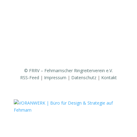
Ergebnisse / Turnierberichte
Mitglied werden / Formulare / Whatsapp-Community
Medien / Presse
Sponsoren & Partner
© FRRV – Fehmarnscher Ringreiterverein e.V.
RSS-Feed
|
Impressum
|
Datenschutz
|
Kontakt