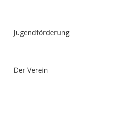
Öffentliche Förderung
Reiten auf Fehmarn / Gastboxen
Jugendförderung
Erfolge & Auszeichnungen
Ansprechpartner & Kontakt
Der Verein
Über den FRRV
Aktuelles
Vorstand & Ansprechpartner
Vereinsgeschichte
Fanfarenzug
Erfolge