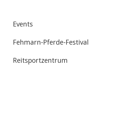
Events
Fehmarn-Pferde-Festival
Reitsportzentrum
Tag der offenen Tür
Infrastruktur
Nutzung & Vermietung
Casino mieten
Lageplan & Anfahrt
FAQ – Häufig gestellte Fragen