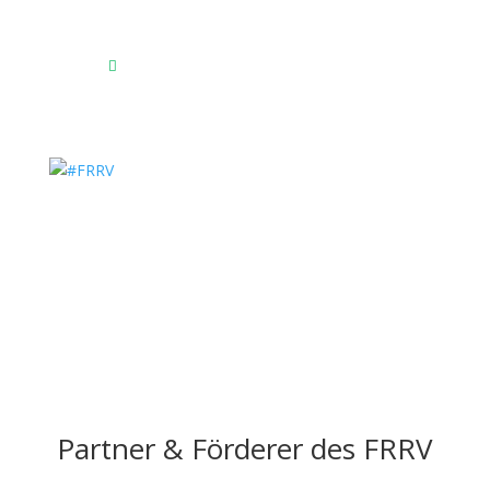
23769 Fehmarn OT Burg
Das Reitsportzentrum bei Google Maps

Partner & Förderer des FRRV