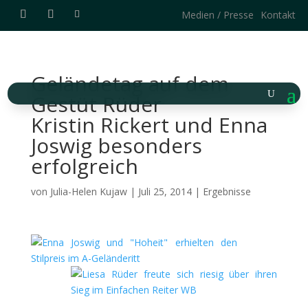
Medien / Presse
Kontakt
Geländetag auf dem
Gestüt Rüder
Kristin Rickert und Enna
Joswig besonders
erfolgreich
von
Julia-Helen Kujaw
|
Juli 25, 2014
|
Ergebnisse