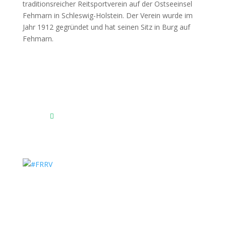
Fehmarnscher Ringreiterverein e.V.
Am Reitsportzentrum Nr. 4
23769 Fehmarn OT Burg
Das Reitsportzentrum bei Google Maps
