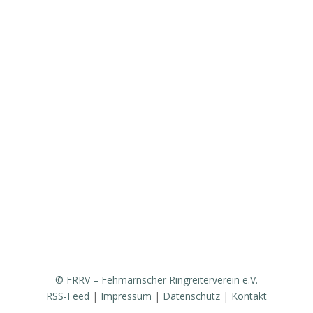
Aktuelles
Vorstand & Ansprechpartner
Vereinsgeschichte
Fanfarenzug
Erfolge
Ergebnisse / Turnierberichte
Mitglied werden / Formulare / Whatsapp-Community
Medien / Presse
Sponsoren & Partner
© FRRV – Fehmarnscher Ringreiterverein e.V.
RSS-Feed
|
Impressum
|
Datenschutz
|
Kontakt