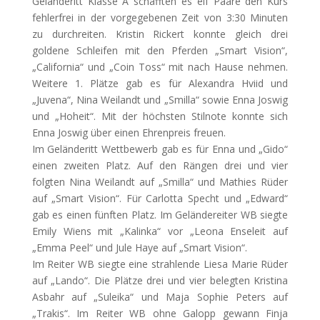
Geländeritt Klasse A schafften es elf Paare den Kurs
fehlerfrei in der vorgegebenen Zeit von 3:30 Minuten
zu durchreiten. Kristin Rickert konnte gleich drei
goldene Schleifen mit den Pferden „Smart Vision“,
„California“ und „Coin Toss“ mit nach Hause nehmen.
Weitere 1. Plätze gab es für Alexandra Hviid und
„Juvena“, Nina Weilandt und „Smilla“ sowie Enna Joswig
und „Hoheit“. Mit der höchsten Stilnote konnte sich
Enna Joswig über einen Ehrenpreis freuen.
Im Geländeritt Wettbewerb gab es für Enna und „Gido“
einen zweiten Platz. Auf den Rängen drei und vier
folgten Nina Weilandt auf „Smilla“ und Mathies Rüder
auf „Smart Vision“. Für Carlotta Specht und „Edward“
gab es einen fünften Platz. Im Geländereiter WB siegte
Emily Wiens mit „Kalinka“ vor „Leona Enseleit auf
„Emma Peel“ und Jule Haye auf „Smart Vision“.
Im Reiter WB siegte eine strahlende Liesa Marie Rüder
auf „Lando“. Die Plätze drei und vier belegten Kristina
Asbahr auf „Suleika“ und Maja Sophie Peters auf
„Trakis“. Im Reiter WB ohne Galopp gewann Finja