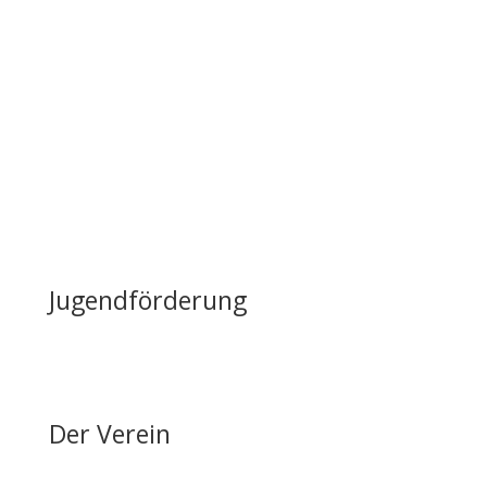
Infrastruktur
Nutzung & Vermietung
Casino mieten
Lageplan & Anfahrt
FAQ – Häufig gestellte Fragen
Öffentliche Förderung
Reiten auf Fehmarn / Gastboxen
Jugendförderung
Erfolge & Auszeichnungen
Ansprechpartner & Kontakt
Der Verein
Über den FRRV