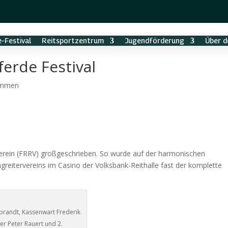
-Festival
Reitsportzentrum
Jugendförderung
Über d
erde Festival
immen
verein (FRRV) großgeschrieben. So wurde auf der harmonischen
eitervereins im Casino der Volksbank-Reithalle fast der komplette
hlbrandt, Kassenwart Frederik
rer Peter Rauert und 2.