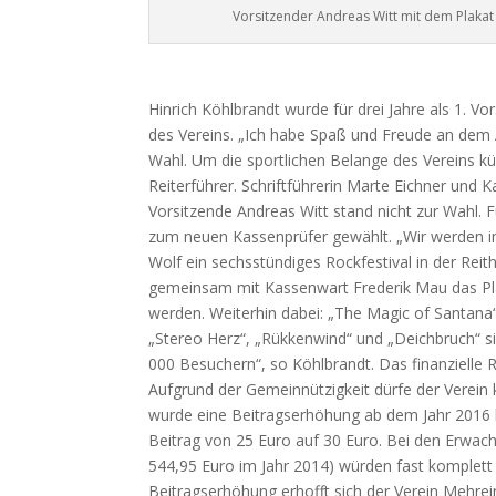
Vorsitzender Andreas Witt mit dem Plakat
Hinrich Köhlbrandt wurde für drei Jahre als 1. Vo
des Vereins. „Ich habe Spaß und Freude an dem A
Wahl. Um die sportlichen Belange des Vereins kü
Reiterführer. Schriftführerin Marte Eichner und 
Vorsitzende Andreas Witt stand nicht zur Wahl. F
zum neuen Kassenprüfer gewählt. „Wir werden 
Wolf ein sechsstündiges Rockfestival in der Reith
gemeinsam mit Kassenwart Frederik Mau das Plak
werden. Weiterhin dabei: „The Magic of Santana
„Stereo Herz“, „Rükkenwind“ und „Deichbruch“ si
000 Besuchern“, so Köhlbrandt. Das finanzielle R
Aufgrund der Gemeinnützigkeit dürfe der Verein 
wurde eine Beitragserhöhung ab dem Jahr 2016 b
Beitrag von 25 Euro auf 30 Euro. Bei den Erwach
544,95 Euro im Jahr 2014) würden fast komplett 
Beitragserhöhung erhofft sich der Verein Mehrei