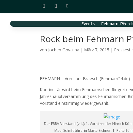
Events
Fehmarn-Pferde
Rock beim Fehmarn Pf
von
Jochen Czwalina
|
März 7, 2015
|
Pressest
FEHMARN – Von Lars Braesch (Fehmarn24.de)
Kontinuität wird beim Fehmarnschen Ringreiter
Jahreshauptversammlung des Fehmarnschen Ringr
Vorstand einstimmig wiedergewählt.
Der FRRV-Vorstand (v. l.): 1. Vorsitzender Hinrich Kö
Mau, Schriftführerin Marte Eichner, 1. Reiterfüh