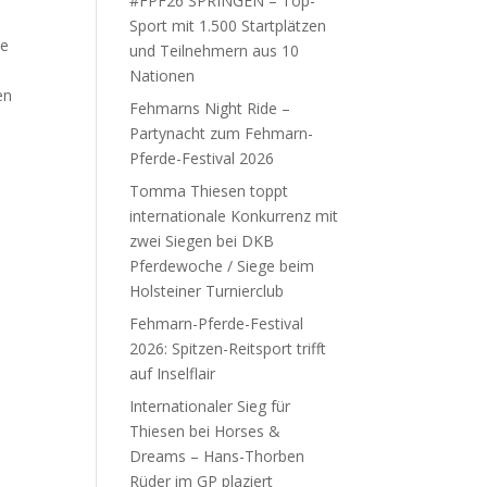
#FPF26 SPRINGEN – Top-
Sport mit 1.500 Startplätzen
ne
und Teilnehmern aus 10
Nationen
en
Fehmarns Night Ride –
Partynacht zum Fehmarn-
Pferde-Festival 2026
Tomma Thiesen toppt
internationale Konkurrenz mit
zwei Siegen bei DKB
Pferdewoche / Siege beim
Holsteiner Turnierclub
Fehmarn-Pferde-Festival
2026: Spitzen-Reitsport trifft
auf Inselflair
Internationaler Sieg für
Thiesen bei Horses &
Dreams – Hans-Thorben
Rüder im GP plaziert