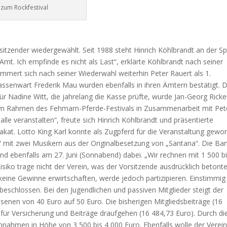
 zum Rockfestival
rsitzender wiedergewählt. Seit 1988 steht Hinrich Köhlbrandt an der Sp
mt. Ich empfinde es nicht als Last“, erklärte Köhlbrandt nach seiner
mmert sich nach seiner Wiederwahl weiterhin Peter Rauert als 1.
Kassenwart Frederik Mau wurden ebenfalls in ihren Ämtern bestätigt. D
ür Nadine Witt, die jahrelang die Kasse prüfte, wurde Jan-Georg Ricke
im Rahmen des Fehmarn-Pferde-Festivals in Zusammenarbeit mit Pet
alle veranstalten“, freute sich Hinrich Köhlbrandt und präsentierte
at. Lotto King Karl konnte als Zugpferd für die Veranstaltung gew
“ mit zwei Musikern aus der Originalbesetzung von „Santana“. Die Ba
nd ebenfalls am 27. Juni (Sonnabend) dabei. „Wir rechnen mit 1 500 bi
isiko trage nicht der Verein, was der Vorsitzende ausdrücklich betonte
keine Gewinne erwirtschaften, werde jedoch partizipieren. Einstimmig
eschlossen. Bei den Jugendlichen und passiven Mitglieder steigt der
senen von 40 Euro auf 50 Euro. Die bisherigen Mitgliedsbeiträge (16
für Versicherung und Beiträge draufgehen (16 484,73 Euro). Durch di
nnahmen in Höhe von 3 500 bis 4 000 Euro. Ebenfalls wolle der Verei