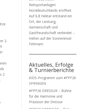
Reitsportanlagen
Norddeutschlands eröffnet.
Auf 6,8 Hektar entstand ein
Ort, der Leistung,
itze
Gemeinschaft und
Gastfreundschaft verbindet –
mitten auf der Sonneninsel
er 2.
Fehmarn.
rt
er
onnen
Aktuelles, Erfolge
& Turnierberichte
nds
s 2
KIDS-Programm zum #FPF26
.
SPRINGEN
#FPF26 DRESSUR – Bühne
für die Harmonie und
Präzision der Dressur
e
n