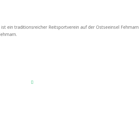
Fehmarnscher Ringreiterverein e.V.
Am Reitsportzentrum Nr. 4
23769 Fehmarn OT Burg
Das Reitsportzentrum bei Google Maps
