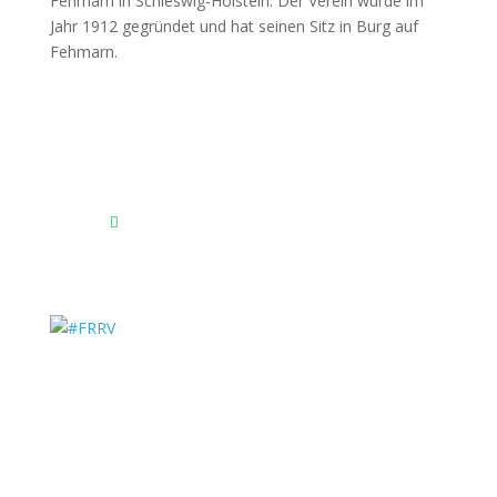
Fehmarnscher Ringreiterverein e.V.
Am Reitsportzentrum Nr. 4
23769 Fehmarn OT Burg
Das Reitsportzentrum bei Google Maps
