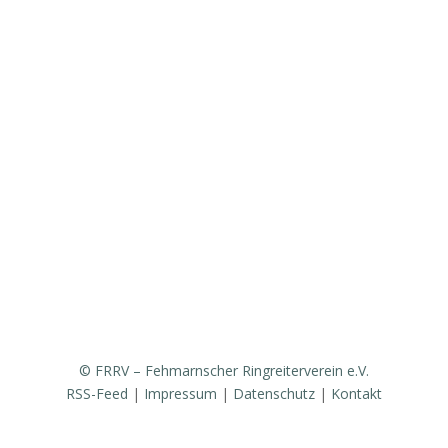
Vorstand & Ansprechpartner
Vereinsgeschichte
Fanfarenzug
Erfolge
Ergebnisse / Turnierberichte
Mitglied werden / Formulare / Whatsapp-Community
Medien / Presse
Sponsoren & Partner
© FRRV – Fehmarnscher Ringreiterverein e.V.
RSS-Feed
|
Impressum
|
Datenschutz
|
Kontakt