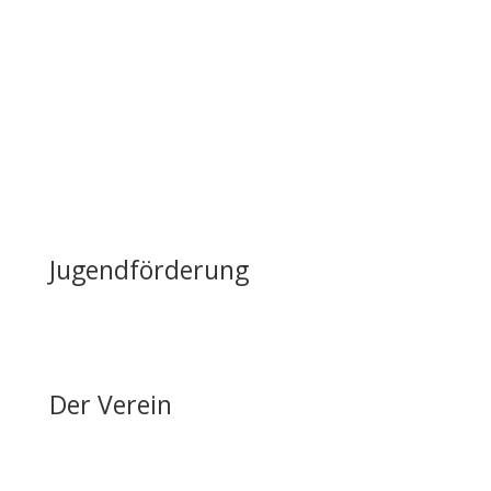
Nutzung & Vermietung
Casino mieten
Lageplan & Anfahrt
FAQ – Häufig gestellte Fragen
Öffentliche Förderung
Reiten auf Fehmarn / Gastboxen
Jugendförderung
Erfolge & Auszeichnungen
Ansprechpartner & Kontakt
Der Verein
Über den FRRV
Aktuelles