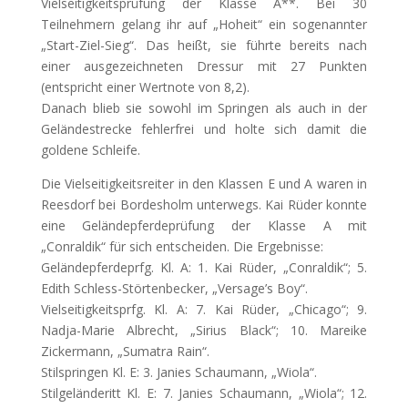
Vielseitigkeitsprüfung der Klasse A**. Bei 30
Teilnehmern gelang ihr auf „Hoheit“ ein sogenannter
„Start-Ziel-Sieg“. Das heißt, sie
führte bereits nach
einer ausgezeichneten Dressur mit 27 Punkten
(entspricht einer Wertnote von 8,2).
Danach blieb sie sowohl im Springen als auch in der
Geländestrecke fehlerfrei und holte sich damit die
goldene Schleife.
Die Vielseitigkeitsreiter in den Klassen E und A waren in
Reesdorf bei Bordesholm unterwegs. Kai Rüder konnte
eine Geländepferdeprüfung der Klasse A mit
„Conraldik“ für sich entscheiden. Die Ergebnisse:
Geländepferdeprfg. Kl. A: 1. Kai Rüder, „Conraldik“; 5.
Edith Schless-Störtenbecker, „Versage’s Boy“.
Vielseitigkeitsprfg. Kl. A: 7. Kai Rüder, „Chicago“; 9.
Nadja-Marie Albrecht, „Sirius Black“; 10. Mareike
Zickermann, „Sumatra Rain“.
Stilspringen Kl. E: 3. Janies Schaumann, „Wiola“.
Stilgeländeritt Kl. E: 7. Janies Schaumann, „Wiola“; 12.