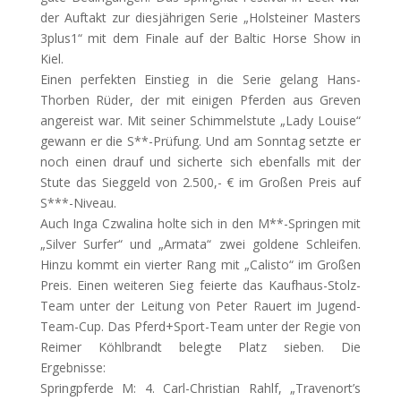
der
Auftakt zur diesjährigen Serie „Holsteiner Masters
3plus1“ mit dem Finale auf der Baltic Horse Show in
Kiel.
Einen perfekten Einstieg in die Serie gelang Hans-
Thorben Rüder, der mit einigen Pferden aus Greven
angereist war. Mit seiner Schimmelstute „Lady Louise“
gewann er die S**-Prüfung. Und am Sonntag setzte er
noch einen drauf und sicherte sich ebenfalls mit der
Stute das Sieggeld von 2.500,- € im Großen Preis auf
S***-Niveau.
Auch Inga Czwalina holte sich in den M**-Springen mit
„Silver Surfer“ und „Armata“ zwei goldene Schleifen.
Hinzu kommt ein vierter Rang mit „Calisto“ im Großen
Preis. Einen weiteren Sieg feierte das Kaufhaus-Stolz-
Team unter der Leitung von Peter Rauert im Jugend-
Team-Cup. Das Pferd+Sport-Team unter der Regie von
Reimer Köhlbrandt belegte Platz sieben. Die
Ergebnisse:
Springpferde M: 4. Carl-Christian Rahlf, „Travenort’s