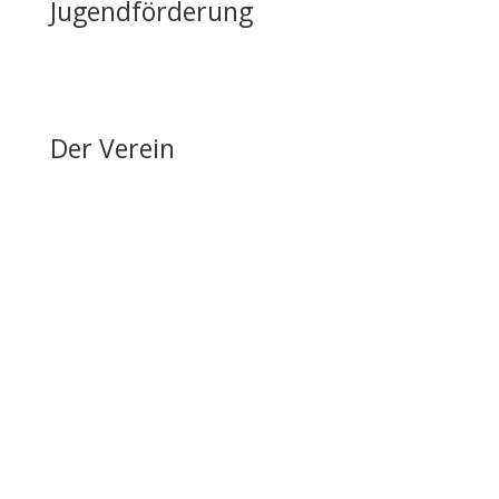
Jugendförderung
Erfolge & Auszeichnungen
Ansprechpartner & Kontakt
Der Verein
Über den FRRV
Aktuelles
Vorstand & Ansprechpartner
Vereinsgeschichte
Fanfarenzug
Erfolge
Ergebnisse / Turnierberichte
Mitglied werden / Formulare / Whatsapp-Community