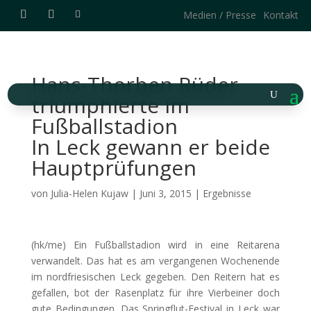
Medien / Presse
Kontakt
Hans-Thorben Rüder
triumphierte im
Fußballstadion
In Leck gewann er beide
Hauptprüfungen
von
Julia-Helen Kujaw
|
Juni 3, 2015
|
Ergebnisse
(hk/me) Ein Fußballstadion wird in eine Reitarena
verwandelt. Das hat es am vergangenen Wochenende
im nordfriesischen Leck gegeben. Den Reitern hat es
gefallen, bot der Rasenplatz für ihre Vierbeiner doch
gute Bedingungen. Das Springflut-Festival in Leck war