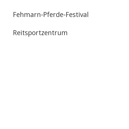
Fehmarn-Pferde-Festival
Reitsportzentrum
Tag der offenen Tür
Infrastruktur
Nutzung & Vermietung
Casino mieten
Lageplan & Anfahrt
FAQ – Häufig gestellte Fragen
Öffentliche Förderung
Reiten auf Fehmarn / Gastboxen