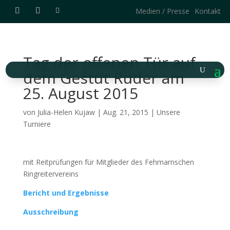
Medien / Presse
Kontakt
Tag der offenen Tür auf
dem Gestüt Rüder am
25. August 2015
von
Julia-Helen Kujaw
|
Aug. 21, 2015
|
Unsere
Turniere
mit Reitprüfungen für Mitglieder des Fehmarnschen
Ringreitervereins
Bericht und Ergebnisse
Ausschreibung