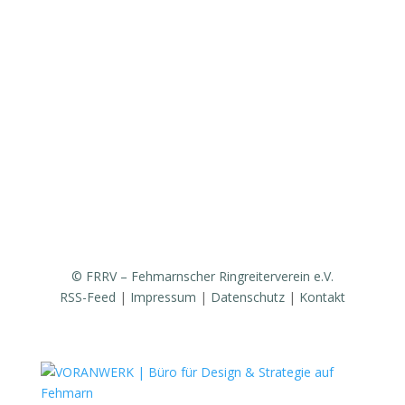
Vereinsgeschichte
Fanfarenzug
Erfolge
Ergebnisse / Turnierberichte
Mitglied werden / Formulare / Whatsapp-Community
Medien / Presse
Sponsoren & Partner
© FRRV – Fehmarnscher Ringreiterverein e.V.
RSS-Feed
|
Impressum
|
Datenschutz
|
Kontakt