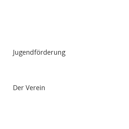
Lageplan & Anfahrt
FAQ – Häufig gestellte Fragen
Öffentliche Förderung
Reiten auf Fehmarn / Gastboxen
Jugendförderung
Erfolge & Auszeichnungen
Ansprechpartner & Kontakt
Der Verein
Über den FRRV
Aktuelles
Vorstand & Ansprechpartner