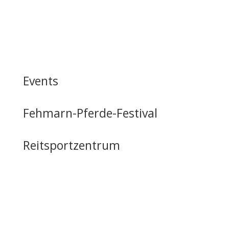
Events
Fehmarn-Pferde-Festival
Reitsportzentrum
Tag der offenen Tür
Infrastruktur
Nutzung & Vermietung
Casino mieten