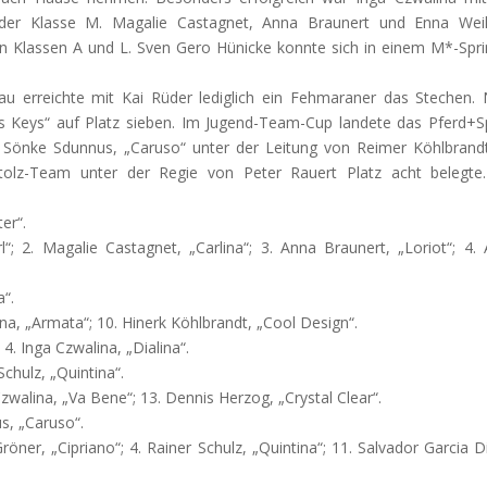
 der Klasse M. Magalie Castagnet, Anna Braunert und Enna Wei
en Klassen A und L. Sven Gero Hünicke konnte sich in einem M*-Spr
u erreichte mit Kai Rüder lediglich ein Fehmaraner das Stechen.
s Keys“ auf Platz sieben. Im Jugend-Team-Cup landete das Pferd+S
 Sönke Sdunnus, „Caruso“ unter der Leitung von Reimer Köhlbrand
olz-Team unter der Regie von Peter Rauert Platz acht belegte
er“.
l“; 2. Magalie Castagnet, „Carlina“; 3. Anna Braunert, „Loriot“; 4.
a“.
lina, „Armata“; 10. Hinerk Köhlbrandt, „Cool Design“.
 4. Inga Czwalina, „Dialina“.
 Schulz, „Quintina“.
a Czwalina, „Va Bene“; 13. Dennis Herzog, „Crystal Clear“.
us, „Caruso“.
röner, „Cipriano“; 4. Rainer Schulz, „Quintina“; 11. Salvador Garcia D