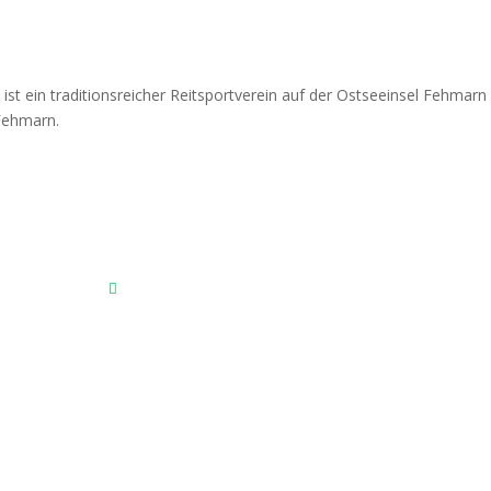
Fehmarnscher Ringreiterverein e.V.
Am Reitsportzentrum Nr. 4
23769 Fehmarn OT Burg
Das Reitsportzentrum bei Google Maps
