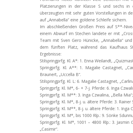
Platzierungen in der Klasse S und sechs in
überzeugten mit sehr guten Vorstellungen in d
auf „Annabella“ eine goldene Schleife sichern.
Im abschließenden Großen Preis auf S**-Nivea
einem Abwurf im Stechen landete er mit „Cros
Team mit Sven Gero Hünicke, „Annabella“ und
dem fünften Platz, während das Kaufhaus St
Ergebnisse:
Stilspringprfg. Kl. A*: 1. Enna Weilandt, „Quizmast
Springprfg. Kl. A**: 1. Magalie Castagnet, „Car
Braunert, „Uccella B“.
Stilspringprfg. Kl. L: 6. Magalie Castagnet, „Carlin
Springprfg. Kl. M*, 6- + 7-j. Pferde: 6. Inga Czwa
Springprfg. Kl. M**: 3. Inga Czwalina, „Bella Mia“;
Springprfg. Kl. M*, 8-j. u. ältere Pferde: 3. Rainer
Springprfg. Kl. M**, 8-j. u. ältere Pferde: 1. Ing
Springprfg. Kl. M*, bis 1000 Rlp.: 9. Sönke Sdunn
Springprfg. Kl. M*, 1001 – 4800 Rlp.: 3. Jasmin G
„Casimir“.