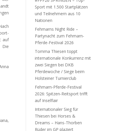
#FPF26 SPRINGEN – Top-
landt
Sport mit 1.500 Startplätzen
ingen
und Teilnehmern aus 10
Nationen
 Nach
Fehmarns Night Ride –
port-
Partynacht zum Fehmarn-
t auf
Pferde-Festival 2026
. Die
Tomma Thiesen toppt
internationale Konkurrenz mit
zwei Siegen bei DKB
 Anna
Pferdewoche / Siege beim
Holsteiner Turnierclub
Fehmarn-Pferde-Festival
2026: Spitzen-Reitsport trifft
auf Inselflair
Internationaler Sieg für
Thiesen bei Horses &
iana,
Dreams – Hans-Thorben
Rüder im GP plaziert