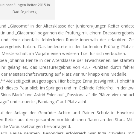
Junioren/Jungen Reiter 2015 in
Bad Segeberg
 und „Giacomo“ in der Altersklasse der Junioren/Jungen Reiter endet
ristin und „Giacomo“ begannen die
Prüfung mit einem Dressurergebni
 und einer ebenfalls fehlerfreien Runde innerhalb der erlaubten Ze
surergebnis halten. Das bedeutete in der laufenden Prüfung Platz 
Meisterschaft im Vorjahr einen weiteren Titel für sich verbuchen.
abea Johanna Henze in der Altersklasse der Erwachsenen. Sie startet
ihr gelang es, das Dressurergebnis von 43,7 Punkten durch fehler
n der Meisterschaftswertung auf Platz vier nur knapp eine Medaille.
**-Vielseitigkeit ausgetragen. Hier belegte Enna Joswig mit „Hoheit“ i
ch dieses Paar blieb im Springen und im Gelände fehlerfrei. In der zw
irius Black“ und Astrid Ehler auf „Passionata“ die Plätze vier und ach
cago“ und steuerte „Fandango“ auf Platz acht.
uf der Anlage der Gebrüder Achim und Rainer Schulz in Havekos
ten Reiter aus dem gesamten norddeutschen Raum an den Start. Mit
n die Voraussetzungen hervorragend.
 nach Hause nehmen. Besonders erfolgreich war Inga Czwalina mit