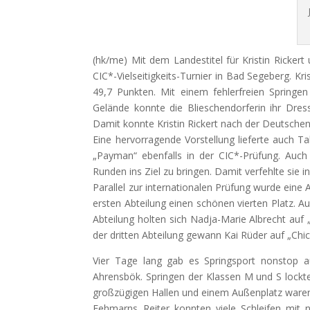
(hk/me) Mit dem Landestitel für Kristin Rickert
CIC*-Vielseitigkeits-Turnier in Bad Segeberg. K
49,7 Punkten. Mit einem fehlerfreien Springen
Gelände konnte die Blieschendorferin ihr Dres
Damit konnte Kristin Rickert nach der Deutschen 
Eine hervorragende Vorstellung lieferte auch T
„Payman“ ebenfalls in der CIC*-Prüfung. Auch 
Runden ins Ziel zu bringen. Damit verfehlte sie i
Parallel zur internationalen Prüfung wurde eine A
ersten Abteilung einen schönen vierten Platz. Au
Abteilung holten sich Nadja-Marie Albrecht auf „S
der dritten Abteilung gewann Kai Rüder auf „Chi
Vier Tage lang gab es Springsport nonstop a
Ahrensbök. Springen der Klassen M und S lock
großzügigen Hallen und einem Außenplatz ware
Fehmarns Reiter konnten viele Schleifen mit