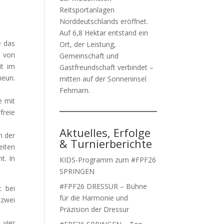
Reitsportanlagen
Norddeutschlands eröffnet.
Auf 6,8 Hektar entstand ein
e das
Ort, der Leistung,
s von
Gemeinschaft und
it im
Gastfreundschaft verbindet –
neun.
mitten auf der Sonneninsel
Fehmarn.
e mit
freie
Aktuelles, Erfolge
n der
& Turnierberichte
eiten
t. In
KIDS-Programm zum #FPF26
SPRINGEN
#FPF26 DRESSUR – Bühne
t bei
für die Harmonie und
 zwei
Präzision der Dressur
 vier