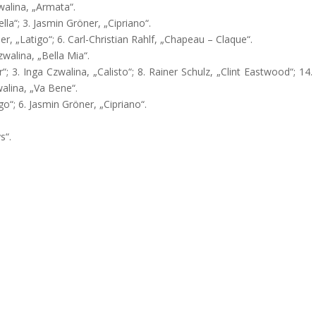
zwalina, „Armata“.
lla“; 3. Jasmin Gröner, „Cipriano“.
er, „Latigo“; 6. Carl-Christian Rahlf, „Chapeau – Claque“.
zwalina, „Bella Mia“.
r“; 3. Inga Czwalina, „Calisto“; 8. Rainer Schulz, „Clint Eastwood“; 14. 
walina, „Va Bene“.
go“; 6. Jasmin Gröner, „Cipriano“.
s“.