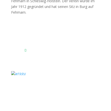
Fehmarnscher Ringreiterverein e.V.
Am Reitsportzentrum Nr. 4
23769 Fehmarn OT Burg
Das Reitsportzentrum bei Google Maps
