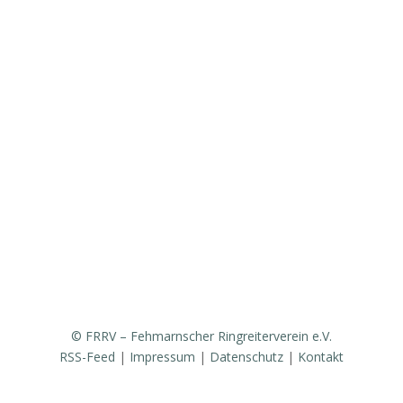
Vorstand & Ansprechpartner
Vereinsgeschichte
Fanfarenzug
Erfolge
Ergebnisse / Turnierberichte
Mitglied werden / Formulare / Whatsapp-Community
Medien / Presse
Sponsoren & Partner
© FRRV – Fehmarnscher Ringreiterverein e.V.
RSS-Feed
|
Impressum
|
Datenschutz
|
Kontakt