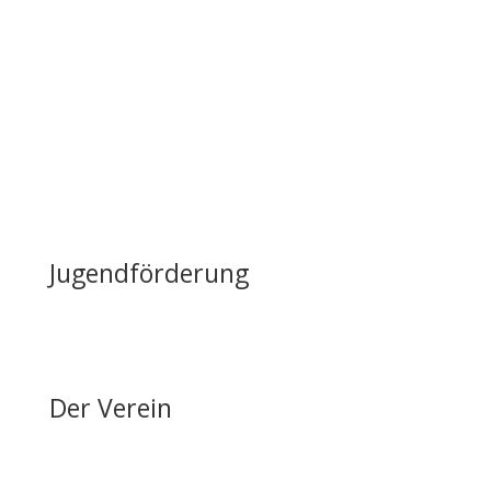
Nutzung & Vermietung
Casino mieten
Lageplan & Anfahrt
FAQ – Häufig gestellte Fragen
Öffentliche Förderung
Reiten auf Fehmarn / Gastboxen
Jugendförderung
Erfolge & Auszeichnungen
Ansprechpartner & Kontakt
Der Verein
Über den FRRV
Aktuelles