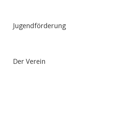
Reiten auf Fehmarn / Gastboxen
Jugendförderung
Erfolge & Auszeichnungen
Ansprechpartner & Kontakt
Der Verein
Über den FRRV
Aktuelles
Vorstand & Ansprechpartner
Vereinsgeschichte
Fanfarenzug
Erfolge