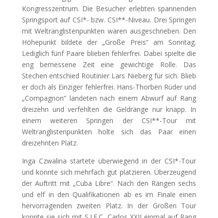
Kongresszentrum. Die Besucher erlebten spannenden
Springsport auf CSI*- bzw. CSI**-Niveau. Drei Springen
mit Weltranglistenpunkten waren ausgeschrieben. Den
Höhepunkt bildete
der „Große Preis“ am Sonntag.
Lediglich fünf Paare blieben fehlerfrei. Dabei spielte die
eng bemessene Zeit eine gewichtige Rolle. Das
Stechen entschied Routinier Lars Nieberg für sich. Blieb
er doch als Einziger fehlerfrei. Hans-Thorben Rüder und
„Compagnon“ landeten nach einem Abwurf auf Rang
dreizehn und verfehlten die Geldränge nur knapp. In
einem weiteren Springen der CSI**-Tour mit
Weltranglistenpunkten holte sich das Paar einen
dreizehnten Platz.
Inga Czwalina startete überwiegend in der CSI*-Tour
und konnte sich mehrfach gut platzieren. Überzeugend
der Auftritt mit „Cuba Libre“. Nach den Rängen sechs
und elf in den Qualifikationen ab es im Finale einen
hervorragenden zweiten Platz. In der Großen Tour
konnte sie sich mit S.I.E.C. Carlos XXII einmal auf Rang