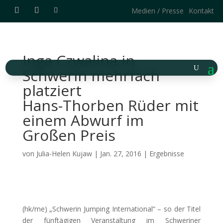
Medien / Presse
Kontakt
Inga Czwalina in
Schwerin mehrfach
platziert
Hans-Thorben Rüder mit
einem Abwurf im
Großen Preis
von
Julia-Helen Kujaw
|
Jan. 27, 2016
|
Ergebnisse
(hk/me) „Schwerin Jumping International“ – so der Titel
der fünftägigen Veranstaltung im Schweriner