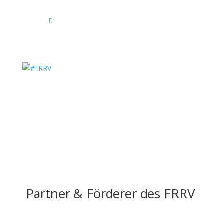
23769 Fehmarn OT Burg
Das Reitsportzentrum bei Google Maps

Partner & Förderer des FRRV