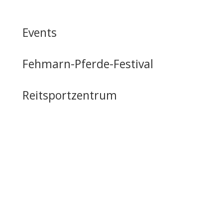
Events
Fehmarn-Pferde-Festival
Reitsportzentrum
Tag der offenen Tür
Infrastruktur
Nutzung & Vermietung
Casino mieten
Lageplan & Anfahrt
FAQ – Häufig gestellte Fragen
Öffentliche Förderung