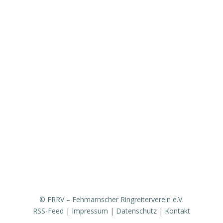
Aktuelles
Vorstand & Ansprechpartner
Vereinsgeschichte
Fanfarenzug
Erfolge
Ergebnisse / Turnierberichte
Mitglied werden / Formulare / Whatsapp-Community
Medien / Presse
Sponsoren & Partner
© FRRV – Fehmarnscher Ringreiterverein e.V.
RSS-Feed
|
Impressum
|
Datenschutz
|
Kontakt