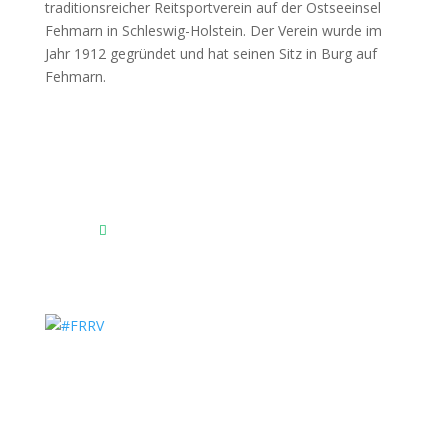
Fehmarnscher Ringreiterverein e.V.
Am Reitsportzentrum Nr. 4
23769 Fehmarn OT Burg
Das Reitsportzentrum bei Google Maps
