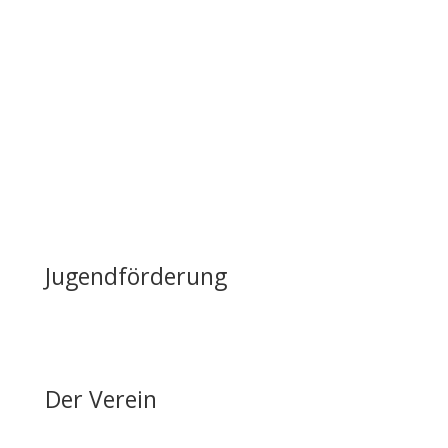
Infrastruktur
Nutzung & Vermietung
Casino mieten
Lageplan & Anfahrt
FAQ – Häufig gestellte Fragen
Öffentliche Förderung
Reiten auf Fehmarn / Gastboxen
Jugendförderung
Erfolge & Auszeichnungen
Ansprechpartner & Kontakt
Der Verein
Über den FRRV