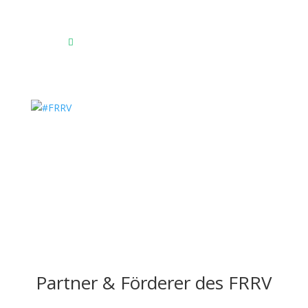
Am Reitsportzentrum Nr. 4
23769 Fehmarn OT Burg
Das Reitsportzentrum bei Google Maps

Partner & Förderer des FRRV