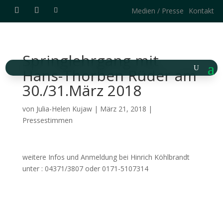
Medien / Presse
Kontakt
Springlehrgang mit
Hans-Thorben Rüder am
30./31.März 2018
von
Julia-Helen Kujaw
|
März 21, 2018
|
Pressestimmen
weitere Infos und Anmeldung bei Hinrich Köhlbrandt
unter : 04371/3807 oder 0171-5107314