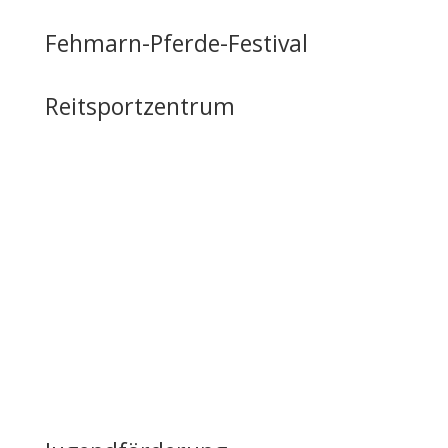
Fehmarn-Pferde-Festival
Reitsportzentrum
Tag der offenen Tür
Infrastruktur
Nutzung & Vermietung
Casino mieten
Lageplan & Anfahrt
FAQ – Häufig gestellte Fragen
Öffentliche Förderung
Reiten auf Fehmarn / Gastboxen