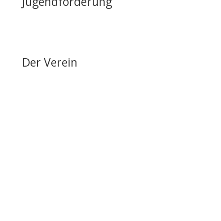
Jugendförderung
Erfolge & Auszeichnungen
Ansprechpartner & Kontakt
Der Verein
Über den FRRV
Aktuelles
Vorstand & Ansprechpartner
Vereinsgeschichte
Fanfarenzug
Erfolge
Ergebnisse / Turnierberichte
Mitglied werden / Formulare / Whatsapp-Community