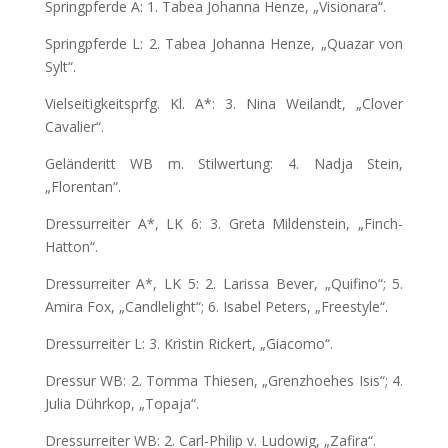
Springpferde A: 1. Tabea Johanna Henze, „Visionara“.
Springpferde L: 2. Tabea Johanna Henze, „Quazar von
Sylt“.
Vielseitigkeitsprfg. Kl. A*: 3. Nina Weilandt, „Clover
Cavalier“.
Geländeritt WB m. Stilwertung: 4. Nadja Stein,
„Florentan“.
Dressurreiter A*, LK 6: 3. Greta Mildenstein, „Finch-
Hatton“.
Dressurreiter A*, LK 5: 2. Larissa Bever, „Quifino“; 5.
Amira Fox, „Candlelight“; 6. Isabel Peters, „Freestyle“.
Dressurreiter L: 3. Kristin Rickert, „Giacomo“.
Dressur WB: 2. Tomma Thiesen, „Grenzhoehes Isis“; 4.
Julia Dührkop, „Topaja“.
Dressurreiter WB: 2. Carl-Philip v. Ludowig, „Zafira“.