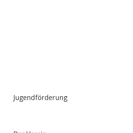
Tag der offenen Tür
Infrastruktur
Nutzung & Vermietung
Casino mieten
Lageplan & Anfahrt
FAQ – Häufig gestellte Fragen
Öffentliche Förderung
Reiten auf Fehmarn / Gastboxen
Jugendförderung
Erfolge & Auszeichnungen
Ansprechpartner & Kontakt