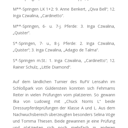
M**-Springen LK 1+2: 9. Anne Benkert, „Qiva Bell“; 12.
Inga Czwalina, „Cardinetto“.
M**-Springen, 6- u. 7-j. Pferde: 3. Inga Czwalina,
„Quister“.
S*-Springen, 7- u., 8-j. Pferde: 2. Inga Czwalina,
„Quister“; 3. Inga Czwalina, „Adagio de Talma“.
S*-Springen m.St.: 1. Inga Czwalina, „Cardinetto“; 12.
Rainer Schulz, „Little Diamond“.
Auf dem ländlichen Turnier des RuFV Lensahn im
Schloßpark von Güldenstein konnten sich Fehmarns
Reiter in vielen Prüfungen vorn platzieren. So gewann
Ilka von Ludowig mit „Chuck Norris L“ beide
Dressurpferdeprüfungen der Klasse A und L. Aus dem
Nachwuchsbereich überzeugten besonders Selina Vöge
und Tomma Thiesen. Beide gewannen je eine Prüfung
und platzierten sich noch mehrfach in anderen