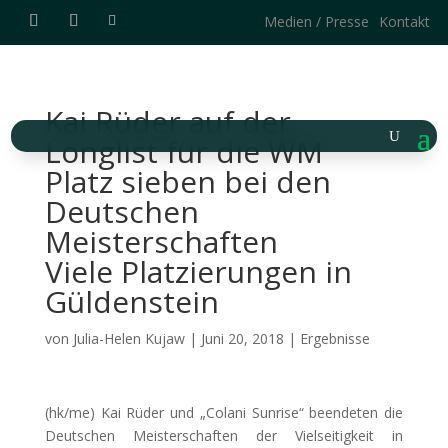
Medien / Presse
Kontakt
Kai Rüder auf der
Longlist für die WM
Platz sieben bei den
Deutschen
Meisterschaften
Viele Platzierungen in
Güldenstein
von
Julia-Helen Kujaw
|
Juni 20, 2018
|
Ergebnisse
(hk/me) Kai Rüder und „Colani Sunrise“ beendeten die
Deutschen Meisterschaften der Vielseitigkeit in