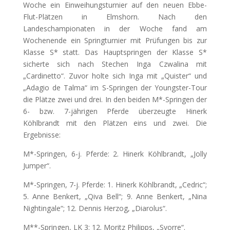
Woche ein Einweihungsturnier auf den neuen Ebbe-
Flut-Plätzen in Elmshorn. Nach den
Landeschampionaten in der Woche fand am
Wochenende ein Springturnier mit Prüfungen bis zur
Klasse S* statt. Das Hauptspringen der Klasse S*
sicherte sich nach Stechen Inga Czwalina mit
„Cardinetto“. Zuvor holte sich Inga mit „Quister“ und
„Adagio de Talma“ im S-Springen der Youngster-Tour
die Plätze zwei und drei. In den beiden M*-Springen der
6- bzw. 7-jährigen Pferde überzeugte Hinerk
Köhlbrandt mit den Plätzen eins und zwei. Die
Ergebnisse:
M*-Springen, 6-j. Pferde: 2. Hinerk Köhlbrandt, „Jolly
Jumper“.
M*-Springen, 7-j. Pferde: 1. Hinerk Köhlbrandt, „Cedric“;
5. Anne Benkert, „Qiva Bell“; 9. Anne Benkert, „Nina
Nightingale“; 12. Dennis Herzog, „Diarolus“.
M**-Springen, LK 3: 12. Moritz Philipps, „Svorre“.