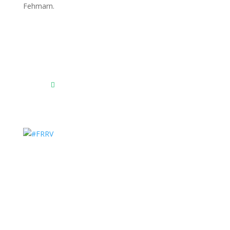
Fehmarnscher Ringreiterverein e.V.
Am Reitsportzentrum Nr. 4
23769 Fehmarn OT Burg
Das Reitsportzentrum bei Google Maps
