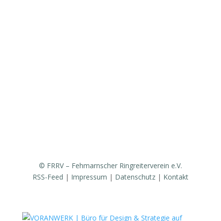
Vereinsgeschichte
Fanfarenzug
Erfolge
Ergebnisse / Turnierberichte
Mitglied werden / Formulare / Whatsapp-Community
Medien / Presse
Sponsoren & Partner
© FRRV – Fehmarnscher Ringreiterverein e.V.
RSS-Feed
|
Impressum
|
Datenschutz
|
Kontakt