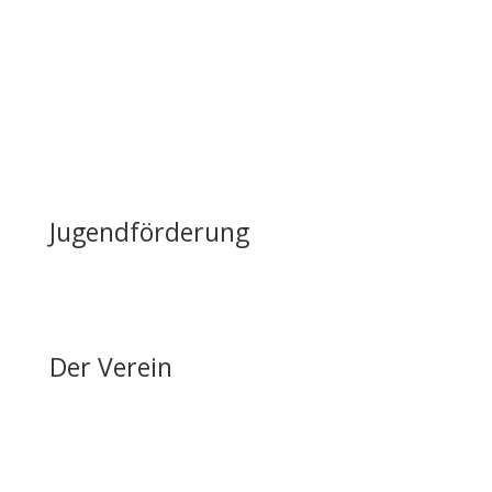
Casino mieten
Lageplan & Anfahrt
FAQ – Häufig gestellte Fragen
Öffentliche Förderung
Reiten auf Fehmarn / Gastboxen
Jugendförderung
Erfolge & Auszeichnungen
Ansprechpartner & Kontakt
Der Verein
Über den FRRV
Aktuelles
Vorstand & Ansprechpartner