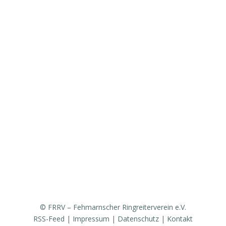
Aktuelles
Vorstand & Ansprechpartner
Vereinsgeschichte
Fanfarenzug
Erfolge
Ergebnisse / Turnierberichte
Mitglied werden / Formulare / Whatsapp-Community
Medien / Presse
Sponsoren & Partner
© FRRV – Fehmarnscher Ringreiterverein e.V.
RSS-Feed
|
Impressum
|
Datenschutz
|
Kontakt