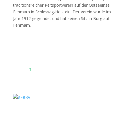
Fehmarnscher Ringreiterverein e.V.
Am Reitsportzentrum Nr. 4
23769 Fehmarn OT Burg
Das Reitsportzentrum bei Google Maps
