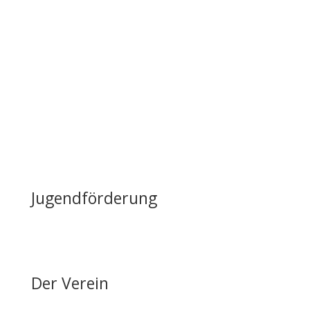
Infrastruktur
Nutzung & Vermietung
Casino mieten
Lageplan & Anfahrt
FAQ – Häufig gestellte Fragen
Öffentliche Förderung
Reiten auf Fehmarn / Gastboxen
Jugendförderung
Erfolge & Auszeichnungen
Ansprechpartner & Kontakt
Der Verein
Über den FRRV