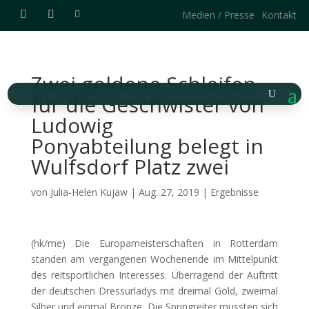
Medien / Presse
Kontakt
Zwei goldene Schleifen
für die Geschwister von
Ludowig
Ponyabteilung belegt in
Wulfsdorf Platz zwei
von
Julia-Helen Kujaw
|
Aug. 27, 2019
|
Ergebnisse
(hk/me) Die Europameisterschaften in Rotterdam
standen am vergangenen Wochenende im Mittelpunkt
des reitsportlichen Interesses. Überragend der Auftritt
der
deutschen Dressurladys mit dreimal Gold, zweimal
Silber und einmal Bronze. Die Springreiter mussten sich