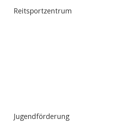
Reitsportzentrum
Tag der offenen Tür
Infrastruktur
Nutzung & Vermietung
Casino mieten
Lageplan & Anfahrt
FAQ – Häufig gestellte Fragen
Öffentliche Förderung
Reiten auf Fehmarn / Gastboxen
Jugendförderung
Erfolge & Auszeichnungen