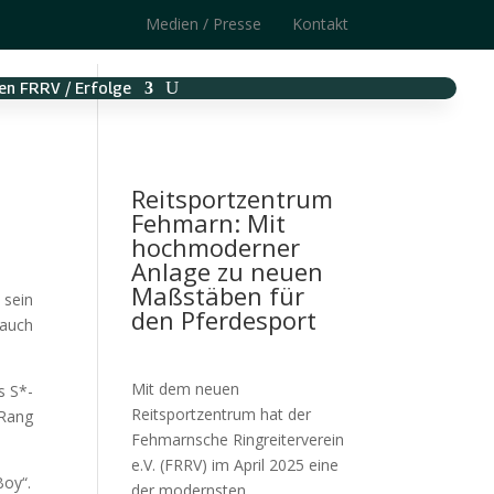
Medien / Presse
Kontakt
en FRRV / Erfolge
Reitsportzentrum
Fehmarn: Mit
hochmoderner
Anlage zu neuen
Maßstäben für
 sein
den Pferdesport
auch
Mit dem neuen
s S*-
Reitsportzentrum hat der
 Rang
Fehmarnsche Ringreiterverein
e.V. (FRRV) im April 2025 eine
Boy“.
der modernsten