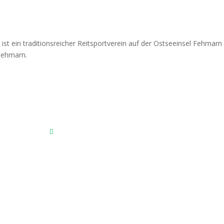
Fehmarnscher Ringreiterverein e.V.
Am Reitsportzentrum Nr. 4
23769 Fehmarn OT Burg
Das Reitsportzentrum bei Google Maps
