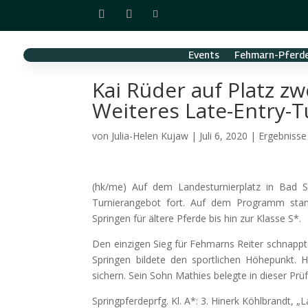
Events
Fehmarn-Pferde
Kai Rüder auf Platz z
Weiteres Late-Entry-Tu
von
Julia-Helen Kujaw
|
Juli 6, 2020
|
Ergebnisse
(hk/me) Auf dem Landesturnierplatz in Bad S
Turnierangebot fort. Auf dem Programm sta
Springen für ältere Pferde bis hin zur Klasse S*.
Den einzigen Sieg für Fehmarns Reiter schnappt
Springen bildete den sportlichen Höhepunkt. 
sichern. Sein Sohn Mathies belegte in dieser Pr
Springpferdeprfg. Kl. A*: 3. Hinerk Köhlbrandt, 