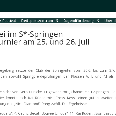
-Festival
Reitsportzentrum
Jugendförderung
Über d
wei im S*-Springen
rnier am 25. und 26. Juli
egeberg setzte der Club der Springreiter vom 30.6. bis zum 2.7.
nden sowohl Springpferdeprüfungen der Klassen
A, L und M als 
e sich Sven Gero Hünicke. Er gewann mit „Chanio“ ein L-Springen. Da
Hier konnte sich Kai Rüder mir „Cross Keys“ einen guten zweiten
üfung mit „Nick Diamond“ Rang zwölf. Die Ergebnisse:
„Laquero“; 4. Cedric Becat, „Quvee Unique“; 11. Kai Rüder, „Bombastic 