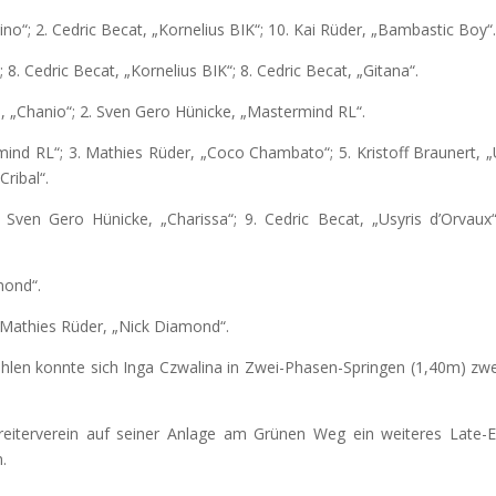
lino“; 2. Cedric Becat, „Kornelius BIK“; 10. Kai Rüder, „Bambastic Boy“
; 8. Cedric Becat, „Kornelius BIK“; 8. Cedric Becat, „Gitana“.
e, „Chanio“; 2. Sven Gero Hünicke, „Mastermind RL“.
rmind RL“; 3. Mathies Rüder, „Coco Chambato“; 5. Kristoff Braunert, „
Cribal“.
. Sven Gero Hünicke, „Charissa“; 9. Cedric Becat, „Usyris d’Orvaux“
mond“.
2. Mathies Rüder, „Nick Diamond“.
ühlen konnte sich Inga Czwalina in Zwei-Phasen-Springen (1,40m) zw
reiterverein auf seiner Anlage am Grünen Weg ein weiteres Late-E
.