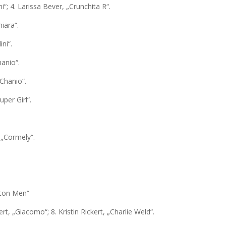
ni“; 4. Larissa Bever, „Crunchita R“.
iara“.
ini“.
hanio“.
„Chanio“.
uper Girl“.
, „Cormely“.
gton Men“
ert, „Giacomo“; 8. Kristin Rickert, „Charlie Weld“.