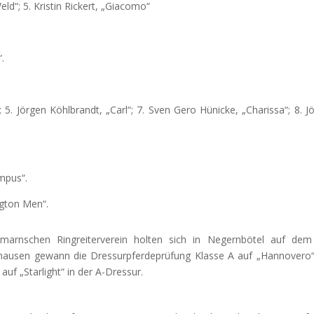
 Weld“; 5. Kristin Rickert, „Giacomo“
“.
“; 5. Jörgen Köhlbrandt, „Carl“; 7. Sven Gero Hünicke, „Charissa“; 8. J
ympus“.
ngton Men“.
hmarnschen Ringreiterverein holten sich in Negernbötel auf de
tthausen gewann die Dressurpferdeprüfung Klasse A auf „Hannovero
auf „Starlight“ in der A-Dressur.