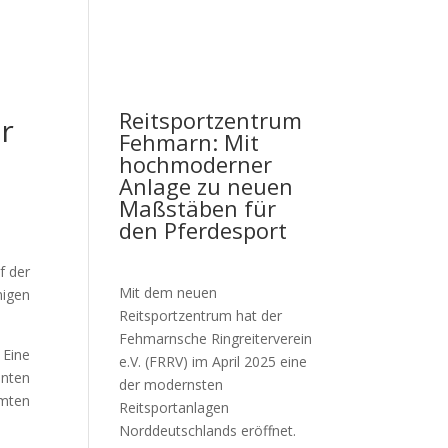
Reitsportzentrum
r
Fehmarn: Mit
hochmoderner
Anlage zu neuen
Maßstäben für
den Pferdesport
f der
Mit dem neuen
nigen
Reitsportzentrum hat der
Fehmarnsche Ringreiterverein
 Eine
e.V. (FRRV) im April 2025 eine
nnten
der modernsten
amten
Reitsportanlagen
Norddeutschlands eröffnet.