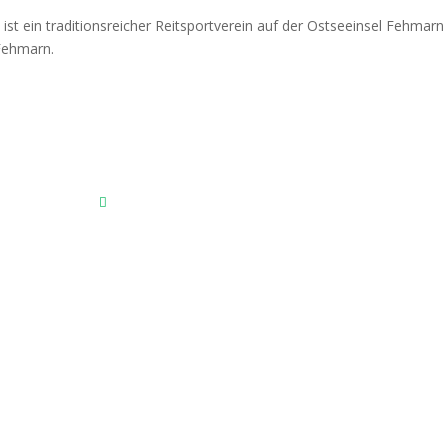
Fehmarnscher Ringreiterverein e.V.
Am Reitsportzentrum Nr. 4
23769 Fehmarn OT Burg
Das Reitsportzentrum bei Google Maps
