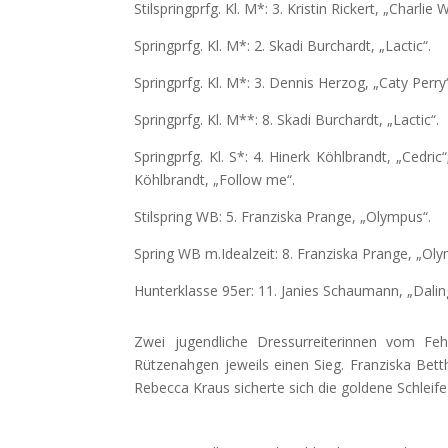
Stilspringprfg. Kl. M*: 3. Kristin Rickert, „Charlie
Springprfg. Kl. M*: 2. Skadi Burchardt, „Lactic“.
Springprfg. Kl. M*: 3. Dennis Herzog, „Caty Perry
Springprfg. Kl. M**: 8. Skadi Burchardt, „Lactic“.
Springprfg. Kl. S*: 4. Hinerk Köhlbrandt, „Cedric
Köhlbrandt, „Follow me“.
Stilspring WB: 5. Franziska Prange, „Olympus“.
Spring WB m.Idealzeit: 8. Franziska Prange, „Ol
Hunterklasse 95er: 11. Janies Schaumann, „Dali
Zwei jugendliche Dressurreiterinnen vom Fe
Rützenahgen jeweils einen Sieg. Franziska Be
Rebecca Kraus sicherte sich die goldene Schleife 