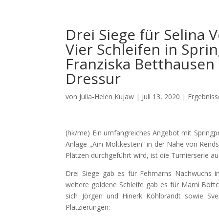
Drei Siege für Selina
Vier Schleifen in Spri
Franziska Betthausen 
Dressur
von
Julia-Helen Kujaw
|
Juli 13, 2020
|
Ergebniss
(hk/me) Ein umfangreiches Angebot mit Springpr
Anlage „Am Moltkestein“ in der Nähe von Rendsb
Plätzen durchgeführt wird, ist die Turnierserie a
Drei Siege gab es für Fehmarns Nachwuchs im 
weitere goldene Schleife gab es für Marni Böttc
sich Jörgen und Hinerk Köhlbrandt sowie Sve
Platzierungen: