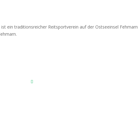
Fehmarnscher Ringreiterverein e.V.
Am Reitsportzentrum Nr. 4
23769 Fehmarn OT Burg
Das Reitsportzentrum bei Google Maps
