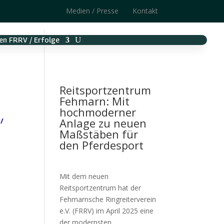
Medien / Presse
Kontakt
en FRRV / Erfolge
Reitsportzentrum
Fehmarn: Mit
hochmoderner
Anlage zu neuen
 /
Maßstäben für
den Pferdesport
Mit dem neuen
Reitsportzentrum hat der
Fehmarnsche Ringreiterverein
e.V. (FRRV) im April 2025 eine
der modernsten