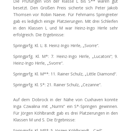
Die Prüfungen von
der Klasse L bis S** waren gut
besetzt. Den Großen Preis sicherte sich Peter Jakob
Thomsen vor Robin Naeve. Für Fehmarns Springreiter
gab es lediglich einige Platzierungen. Mit drei Schleifen
in den Klassen L und M war Heinz-Ingo Hirrle sehr
erfolgreich. Die Ergebnisse:
Springprfg. Kl. L: 8. Heinz-Ingo Hirrle, „Svorre“.
Springprfg. Kl. M*: 7. Heinz-Ingo Hirrle, „Lucatoni“; 9.
Heinz-Ingo Hirrle, „Svorre“.
Springprfg. Kl. M**: 11. Rainer Schulz, „Little Diamond“.
Springprfg. Kl. S*: 21. Rainer Schulz, „Cezanne“.
Auf dem Dobrock in der Nähe von Cuxhaven konnte
Inga Czwalina mit „Nurmi“ ein S*-Springen gewinnen.
Für Jörgen Köhlbrandt gab es drei Platzierungen in den
Klassen M und S. Die Ergebnisse:
Springprfg. Kl. M**: 5. Jörgen Köhlbrandt, „Carl“.