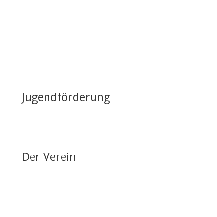
Lageplan & Anfahrt
FAQ – Häufig gestellte Fragen
Öffentliche Förderung
Reiten auf Fehmarn / Gastboxen
Jugendförderung
Erfolge & Auszeichnungen
Ansprechpartner & Kontakt
Der Verein
Über den FRRV
Aktuelles
Vorstand & Ansprechpartner