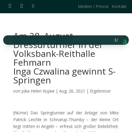
Medien / Presse
Kontakt
Am 28. August
Dressurturnier in der
Volksbank-Reithalle
Fehmarn
Inga Czwalina gewinnt S-
Springen
von
Julia-Helen Kujaw
|
Aug. 26, 2021
|
Ergebnisse
(hk/me) Das Springturnier auf der Anlage von Mike
Patrick Leichle in Schnarup-Thumby – der kleine Ort
liegt mitten in Angeln – erfreut sich großer Beliebtheit.