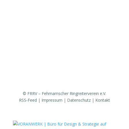
Vereinsgeschichte
Fanfarenzug
Erfolge
Ergebnisse / Turnierberichte
Mitglied werden / Formulare / Whatsapp-Community
Medien / Presse
Sponsoren & Partner
© FRRV – Fehmarnscher Ringreiterverein e.V.
RSS-Feed
|
Impressum
|
Datenschutz
|
Kontakt