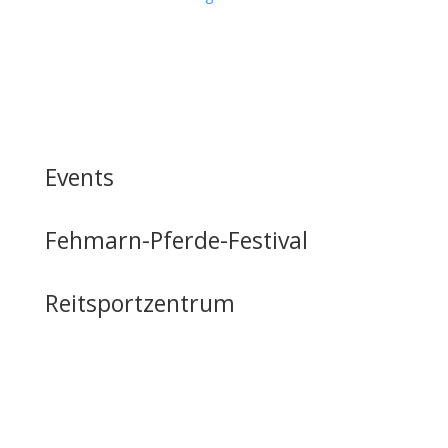
Events
Fehmarn-Pferde-Festival
Reitsportzentrum
Tag der offenen Tür
Infrastruktur
Nutzung & Vermietung
Casino mieten