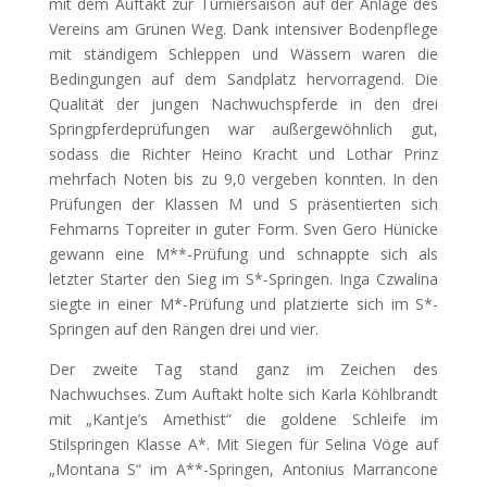
mit dem Auftakt zur Turniersaison auf der Anlage des
Vereins am Grünen Weg. Dank intensiver
Bodenpflege
mit ständigem Schleppen und Wässern waren die
Bedingungen auf dem Sandplatz hervorragend. Die
Qualität der jungen Nachwuchspferde in den drei
Springpferdeprüfungen war außergewöhnlich gut,
sodass die Richter Heino Kracht und Lothar Prinz
mehrfach Noten bis zu 9,0 vergeben konnten. In den
Prüfungen der Klassen M und S präsentierten sich
Fehmarns Topreiter in guter Form. Sven Gero Hünicke
gewann eine M**-Prüfung und schnappte sich als
letzter Starter den Sieg im S*-Springen. Inga Czwalina
siegte in einer M*-Prüfung und platzierte sich im S*-
Springen auf den Rängen drei und vier.
Der zweite Tag stand ganz im Zeichen des
Nachwuchses. Zum Auftakt holte sich Karla Köhlbrandt
mit „Kantje’s Amethist“ die goldene Schleife im
Stilspringen Klasse A*. Mit Siegen für Selina Vöge auf
„Montana S“ im A**-Springen, Antonius Marrancone