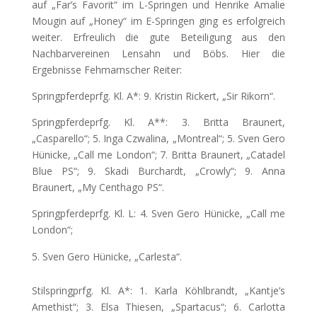
auf „Far’s Favorit“ im L-Springen und Henrike Amalie
Mougin auf „Honey“ im E-Springen ging es erfolgreich
weiter. Erfreulich die gute Beteiligung aus den
Nachbarvereinen Lensahn und Böbs. Hier die
Ergebnisse Fehmarnscher Reiter:
Springpferdeprfg. Kl. A*: 9. Kristin Rickert, „Sir Rikorn“.
Springpferdeprfg. Kl. A**: 3. Britta Braunert,
„Casparello“; 5. Inga Czwalina, „Montreal“; 5. Sven Gero
Hünicke, „Call me London“; 7. Britta Braunert, „Catadel
Blue PS“; 9. Skadi Burchardt, „Crowly“; 9. Anna
Braunert, „My Centhago PS“.
Springpferdeprfg. Kl. L: 4. Sven Gero Hünicke, „Call me
London“;
Sven Gero Hünicke, „Carlesta“.
Stilspringprfg. Kl. A*: 1. Karla Köhlbrandt, „Kantje’s
Amethist“; 3. Elsa Thiesen, „Spartacus“; 6. Carlotta