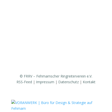
Fanfarenzug
Erfolge
Ergebnisse / Turnierberichte
Mitglied werden / Formulare / Whatsapp-Community
Medien / Presse
Sponsoren & Partner
© FRRV – Fehmarnscher Ringreiterverein e.V.
RSS-Feed
|
Impressum
|
Datenschutz
|
Kontakt