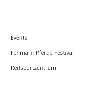
Events
Fehmarn-Pferde-Festival
Reitsportzentrum
Tag der offenen Tür
Infrastruktur
Nutzung & Vermietung
Casino mieten