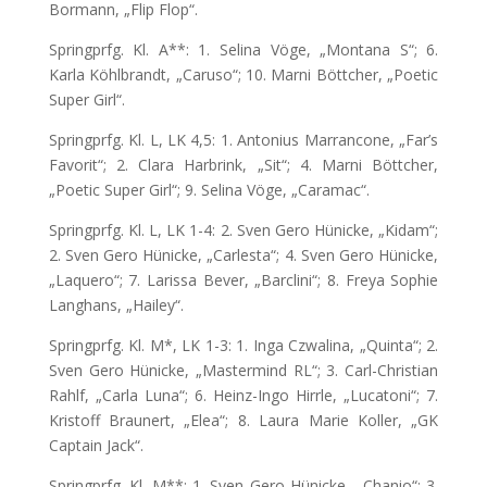
Bormann, „Flip Flop“.
Springprfg. Kl. A**: 1. Selina Vöge, „Montana S“; 6.
Karla Köhlbrandt, „Caruso“; 10. Marni Böttcher, „Poetic
Super Girl“.
Springprfg. Kl. L, LK 4,5: 1. Antonius Marrancone, „Far’s
Favorit“; 2. Clara Harbrink, „Sit“; 4. Marni Böttcher,
„Poetic Super Girl“; 9. Selina Vöge, „Caramac“.
Springprfg. Kl. L, LK 1-4: 2. Sven Gero Hünicke, „Kidam“;
2. Sven Gero Hünicke, „Carlesta“; 4. Sven Gero Hünicke,
„Laquero“; 7. Larissa Bever, „Barclini“; 8. Freya Sophie
Langhans, „Hailey“.
Springprfg. Kl. M*, LK 1-3: 1. Inga Czwalina, „Quinta“; 2.
Sven Gero Hünicke, „Mastermind RL“; 3. Carl-Christian
Rahlf, „Carla Luna“; 6. Heinz-Ingo Hirrle, „Lucatoni“; 7.
Kristoff Braunert, „Elea“; 8. Laura Marie Koller, „GK
Captain Jack“.
Springprfg. Kl. M**: 1. Sven Gero Hünicke, „Chanio“; 3.