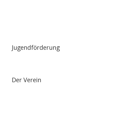
Lageplan & Anfahrt
FAQ – Häufig gestellte Fragen
Öffentliche Förderung
Reiten auf Fehmarn / Gastboxen
Jugendförderung
Erfolge & Auszeichnungen
Ansprechpartner & Kontakt
Der Verein
Über den FRRV
Aktuelles
Vorstand & Ansprechpartner
Vereinsgeschichte