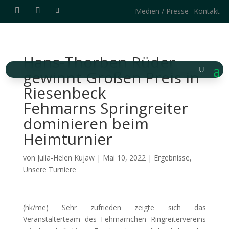
Medien / Presse
Kontakt
Hans-Thorben Rüder
gewinnt Großen Preis in
Riesenbeck
Fehmarns Springreiter
dominieren beim
Heimturnier
von
Julia-Helen Kujaw
|
Mai 10, 2022
|
Ergebnisse
,
Unsere Turniere
(hk/me) Sehr zufrieden zeigte sich das
Veranstalterteam des Fehmarnchen Ringreitervereins