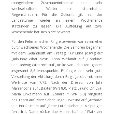
mangelndem Zuschauerinteresse und sehr
wechselhaftem Wetter mit
stürmischen
Regenschauern. Für die Zukunft gilt es, das
Landesturnier wieder an einem Wochenende
stattfinden zu lassen. Die Aufteilung auf zwei
Wochenende hat sich nicht bewährt.
Für den Fehmarnschen Ringreiterverein war es ein eher
durchwachsenes Wochenende. Die Senioren begannen
mit dem Geländeritt am Freitag. Für Enna Joswig auf
„Kilbunny What Next“, Enna Weilandt auf „Condura“
und Hedwig Wikström auf „Risiko van Schotten“ gab es
insgesamt 8,8 Minuspunkte. Es folgte eine sehr gute
Vorstellung der Abteilung durch Birgit Jacobs mit einer
Wertnote von 7,72. Nach der Dressur von Julia
Marrancone auf „Baxter (WN 8,0, Platz 5) und Dr. Eva-
Maria Junkelmann auf „Zohara J“ (WN 6,3) rangierte
das Team auf Platz sieben. Inga Czwalina auf „Armata“
und Ina Reimers auf „Bene Lutz“ blieben in A-Springen
fehlerfrei. Damit rückte due Mannschaft auf Platz vier