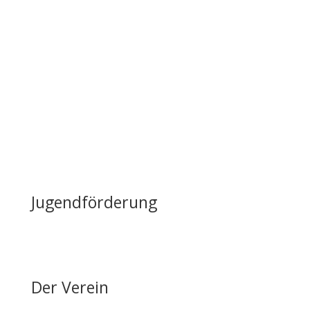
Infrastruktur
Nutzung & Vermietung
Casino mieten
Lageplan & Anfahrt
FAQ – Häufig gestellte Fragen
Öffentliche Förderung
Reiten auf Fehmarn / Gastboxen
Jugendförderung
Erfolge & Auszeichnungen
Ansprechpartner & Kontakt
Der Verein