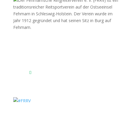
Fehmarnscher Ringreiterverein e.V.
Am Reitsportzentrum Nr. 4
23769 Fehmarn OT Burg
Das Reitsportzentrum bei Google Maps
