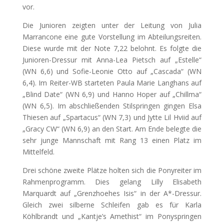
vor.
Die Junioren zeigten unter der Leitung von Julia
Marrancone eine gute Vorstellung im Abteilungsreiten.
Diese wurde mit der Note 7,22 belohnt. Es folgte die
Junioren-Dressur mit Anna-Lea Pietsch auf „Estelle“
(WN 6,6) und Sofie-Leonie Otto auf „Cascada“ (WN
6,4). Im Reiter-WB starteten Paula Marie Langhans auf
„Blind Date“ (WN 6,9) und Hanno Hoper auf „Chillma“
(WN 6,5). Im abschließenden Stilspringen gingen Elsa
Thiesen auf „Spartacus“ (WN 7,3) und Jytte Lil Hviid auf
„Gracy CW“ (WN 6,9) an den Start. Am Ende belegte die
sehr junge Mannschaft mit Rang 13 einen Platz im
Mittelfeld.
Drei schöne zweite Plätze holten sich die Ponyreiter im
Rahmenprogramm. Dies gelang Lilly Elisabeth
Marquardt auf „Grenzhoehes Isis“ in der A*-Dressur.
Gleich zwei silberne Schleifen gab es für Karla
Köhlbrandt und „Kantje’s Amethist“ im Ponyspringen