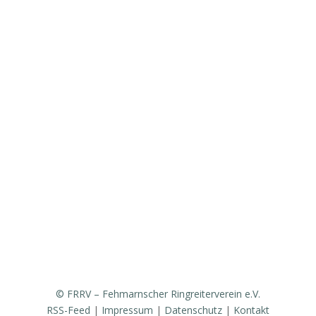
Über den FRRV
Aktuelles
Vorstand & Ansprechpartner
Vereinsgeschichte
Fanfarenzug
Erfolge
Ergebnisse / Turnierberichte
Mitglied werden / Formulare / Whatsapp-Community
Medien / Presse
Sponsoren & Partner
© FRRV – Fehmarnscher Ringreiterverein e.V.
RSS-Feed
|
Impressum
|
Datenschutz
|
Kontakt