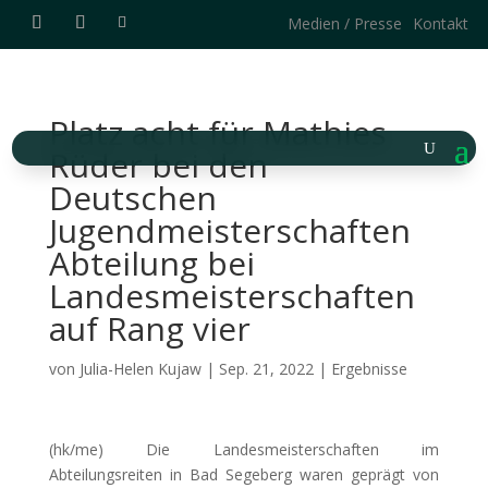
Medien / Presse
Kontakt
Platz acht für Mathies
Rüder bei den
Deutschen
Jugendmeisterschaften
Abteilung bei
Landesmeisterschaften
auf Rang vier
von
Julia-Helen Kujaw
|
Sep. 21, 2022
|
Ergebnisse
(hk/me) Die Landesmeisterschaften im
Abteilungsreiten in Bad Segeberg waren geprägt von