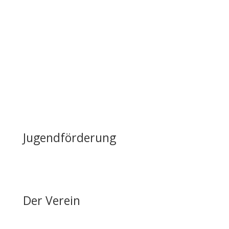
Nutzung & Vermietung
Casino mieten
Lageplan & Anfahrt
FAQ – Häufig gestellte Fragen
Öffentliche Förderung
Reiten auf Fehmarn / Gastboxen
Jugendförderung
Erfolge & Auszeichnungen
Ansprechpartner & Kontakt
Der Verein
Über den FRRV