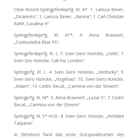
Clear-Round-Springpferdeprfg. Kl. A*: 1. Larissa Bever,
„Dicarento“; 1. Larissa Bever, „Vienna“; 1. Carl-Christian
Rahlf, Casalina H“.
Springpferdeprfg. Kl. A**: 4. Anna Braunert,
„Conlourietta Blue PS“.
Springpferdeprfg. Kl. L: 7. Sven Gero Hünicke, „Cella“; 7.
Sven Gro Hünicke, Call me London“.
Springprfg. Kl. L: 4. Sven Gero Hünicke, „Kentucky“; 9.
Sven Gero Hünicke, „Vogelvau“; 10. Sven Gero Hünicke,
„Kidam“; 13. Cedric Becat, „Carmina von der Streem“.
Springprfg. Kl. M*: 5. Anna Braunert, „Lazar S“; 7. Cedric
Becat, „Carmina von der Streem“.
Springprfg. Kl. S* m.St.: 8. Sven Gero Hünicke, „Inchidee
Tarpania“.
In Elmshorn fand das erste Stützpunktturnier des