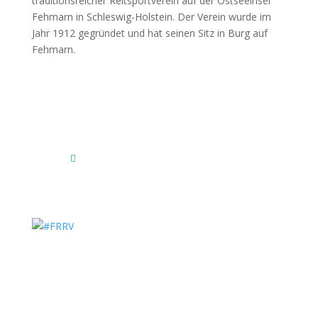
Fehmarnscher Ringreiterverein e.V.
Am Reitsportzentrum Nr. 4
23769 Fehmarn OT Burg
Das Reitsportzentrum bei Google Maps
