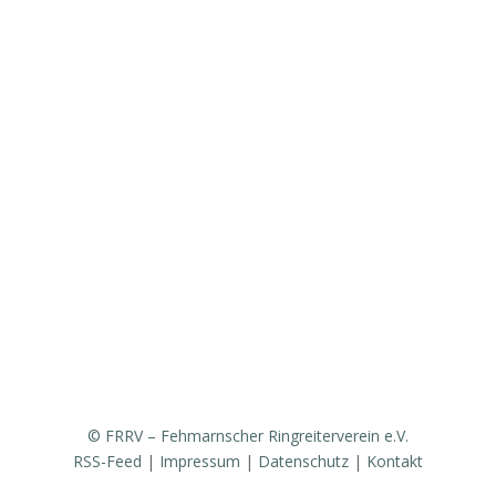
Aktuelles
Vorstand & Ansprechpartner
Vereinsgeschichte
Fanfarenzug
Erfolge
Ergebnisse / Turnierberichte
Mitglied werden / Formulare / Whatsapp-Community
Medien / Presse
Sponsoren & Partner
© FRRV – Fehmarnscher Ringreiterverein e.V.
RSS-Feed
|
Impressum
|
Datenschutz
|
Kontakt