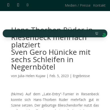
Medien / Presse
Kontakt
Hans-Thorben Rüder in
Riesenbeck mehrfach
platziert
Sven Gero Hünicke mit
sechs Schleifen in
Negernbötel
von
Julia-Helen Kujaw
|
Feb. 5, 2023
|
Ergebnisse
(hk/me) Auf dem „Late-Entry“-Turnier in Riesenbeck
konnte sich Hans-Thorben Rüder mehrfach gut in
Szene setzen. Der gebürtige Blieschendorfer
nutzt das