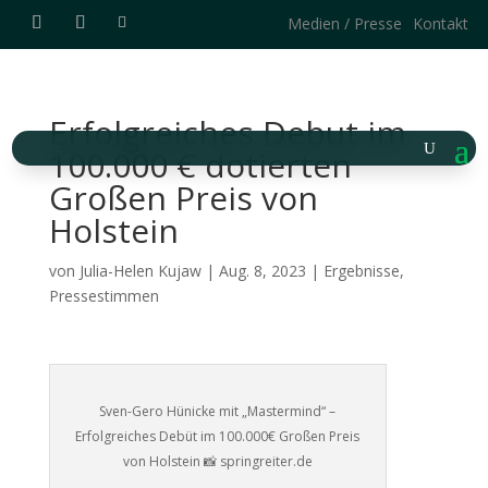
Medien / Presse
Kontakt
Erfolgreiches Debut im
100.000 € dotierten
Großen Preis von
Holstein
von
Julia-Helen Kujaw
|
Aug. 8, 2023
|
Ergebnisse
,
Pressestimmen
Sven-Gero Hünicke mit „Mastermind“ –
Erfolgreiches Debüt im 100.000€ Großen Preis
von Holstein 📸 springreiter.de