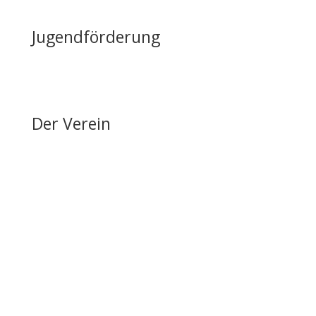
Jugendförderung
Erfolge & Auszeichnungen
Ansprechpartner & Kontakt
Der Verein
Über den FRRV
Aktuelles
Vorstand & Ansprechpartner
Vereinsgeschichte
Fanfarenzug
Erfolge
Ergebnisse / Turnierberichte