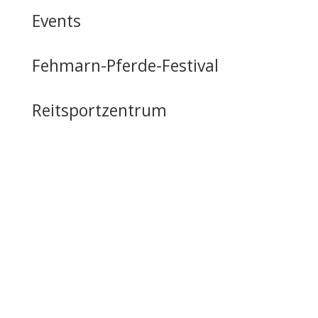
Events
Fehmarn-Pferde-Festival
Reitsportzentrum
Tag der offenen Tür
Infrastruktur
Nutzung & Vermietung
Casino mieten
Lageplan & Anfahrt
FAQ – Häufig gestellte Fragen
Öffentliche Förderung
Reiten auf Fehmarn / Gastboxen