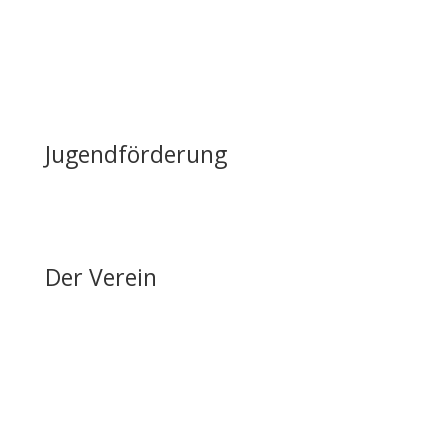
FAQ – Häufig gestellte Fragen
Öffentliche Förderung
Reiten auf Fehmarn / Gastboxen
Jugendförderung
Erfolge & Auszeichnungen
Ansprechpartner & Kontakt
Der Verein
Über den FRRV
Aktuelles
Vorstand & Ansprechpartner
Vereinsgeschichte