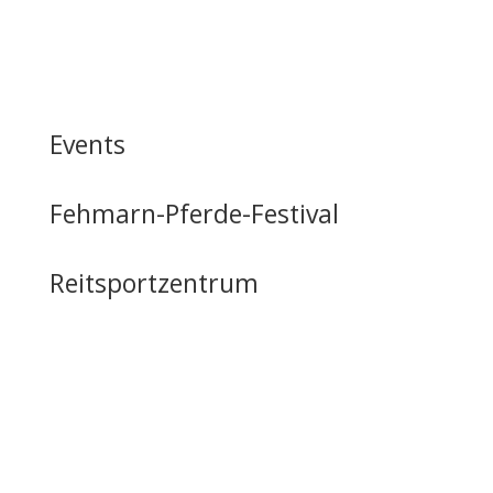
Events
Fehmarn-Pferde-Festival
Reitsportzentrum
Tag der offenen Tür
Infrastruktur
Nutzung & Vermietung
Casino mieten
Lageplan & Anfahrt