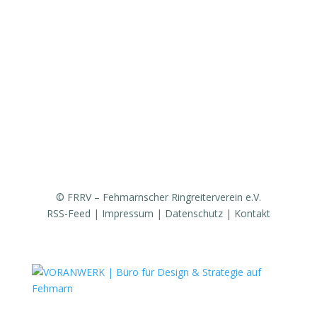
Fanfarenzug
Erfolge
Ergebnisse / Turnierberichte
Mitglied werden / Formulare / Whatsapp-Community
Medien / Presse
Sponsoren & Partner
© FRRV – Fehmarnscher Ringreiterverein e.V.
RSS-Feed
|
Impressum
|
Datenschutz
|
Kontakt