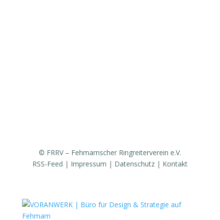
Vereinsgeschichte
Fanfarenzug
Erfolge
Ergebnisse / Turnierberichte
Mitglied werden / Formulare / Whatsapp-Community
Medien / Presse
Sponsoren & Partner
© FRRV – Fehmarnscher Ringreiterverein e.V.
RSS-Feed
|
Impressum
|
Datenschutz
|
Kontakt