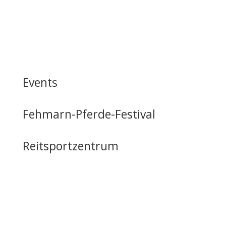
Events
Fehmarn-Pferde-Festival
Reitsportzentrum
Tag der offenen Tür
Infrastruktur
Nutzung & Vermietung
Casino mieten