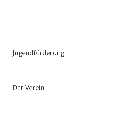
Lageplan & Anfahrt
FAQ – Häufig gestellte Fragen
Öffentliche Förderung
Reiten auf Fehmarn / Gastboxen
Jugendförderung
Erfolge & Auszeichnungen
Ansprechpartner & Kontakt
Der Verein
Über den FRRV
Aktuelles
Vorstand & Ansprechpartner