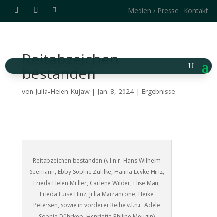
Medien / Presse
Kontakt
Reitabzeichen
bestanden
von
Julia-Helen Kujaw
|
Jan. 8, 2024
|
Ergebnisse
Reitabzeichen bestanden (v.l.n.r. Hans-Wilhelm
Seemann, Ebby Sophie Zühlke, Hanna Levke Hinz,
Frieda Helen Müller, Carlene Wilder, Elise Mau,
Frieda Luise Hinz, Julia Marrancone, Heike
Petersen, sowie in vorderer Reihe v.l.n.r. Adele
Sophie Dührkop, Henrietta Philine Mougin)