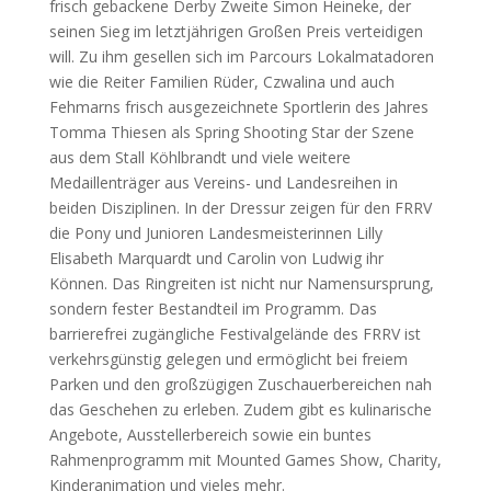
frisch gebackene Derby Zweite Simon Heineke, der
seinen Sieg im letztjährigen Großen Preis verteidigen
will. Zu ihm gesellen sich im Parcours Lokalmatadoren
wie die Reiter Familien Rüder, Czwalina und auch
Fehmarns frisch ausgezeichnete Sportlerin des Jahres
Tomma Thiesen als Spring Shooting Star der Szene
aus dem Stall Köhlbrandt und viele weitere
Medaillenträger aus Vereins- und Landesreihen in
beiden Disziplinen. In der Dressur zeigen für den FRRV
die Pony und Junioren Landesmeisterinnen Lilly
Elisabeth Marquardt und Carolin von Ludwig ihr
Können. Das Ringreiten ist nicht nur Namensursprung,
sondern fester Bestandteil im Programm. Das
barrierefrei zugängliche Festivalgelände des FRRV ist
verkehrsgünstig gelegen und ermöglicht bei freiem
Parken und den großzügigen Zuschauerbereichen nah
das Geschehen zu erleben. Zudem gibt es kulinarische
Angebote, Ausstellerbereich sowie ein buntes
Rahmenprogramm mit Mounted Games Show, Charity,
Kinderanimation und vieles mehr.