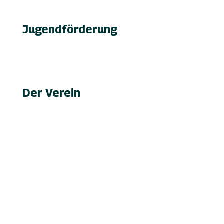
Reiten auf Fehmarn / Gastboxen
Jugendförderung
Erfolge & Auszeichnungen
Ansprechpartner & Kontakt
Der Verein
Über den FRRV
Aktuelles
Vorstand & Ansprechpartner
Vereinsgeschichte
Fanfarenzug
Erfolge
Ergebnisse / Turnierberichte