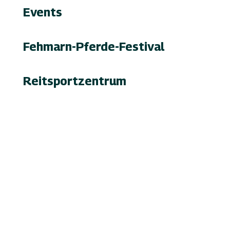
Events
Fehmarn-Pferde-Festival
Reitsportzentrum
Tag der offenen Tür
Infrastruktur
Nutzung & Vermietung
Casino mieten
Lageplan & Anfahrt
FAQ – Häufig gestellte Fragen
Öffentliche Förderung