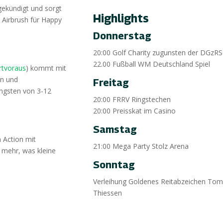
ngekündigt und sorgt
Highlights
s Airbrush für Happy
Donnerstag
20:00 Golf Charity zugunsten der DGzRS
22.00 Fußball WM Deutschland Spiel
hrtvoraus
) kommt mit
en und
Freitag
üngsten von 3-12
20:00 FRRV Ringstechen
20:00 Preisskat im Casino
Samstag
m Action mit
21:00 Mega Party Stolz Arena
 mehr, was kleine
Sonntag
Verleihung Goldenes Reitabzeichen To
Thiessen