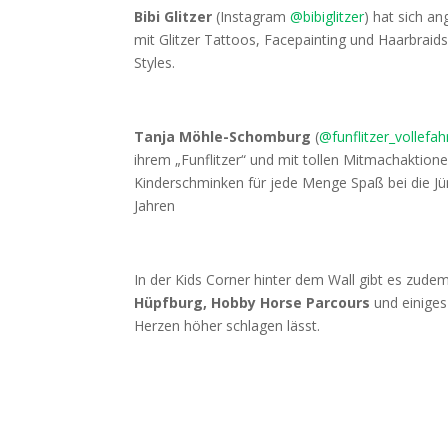
Bibi Glitzer
(Instagram
@bibiglitzer
) hat sich a
mit Glitzer Tattoos, Facepainting und Haarbraid
Styles.
Tanja Möhle-Schomburg
(
@funflitzer_vollefa
ihrem „Funflitzer“ und mit tollen Mitmachaktion
Kinderschminken für jede Menge Spaß bei die J
Jahren
In der Kids Corner hinter dem Wall gibt es zude
Hüpfburg, Hobby Horse Parcours
und einiges
Herzen höher schlagen lässt.