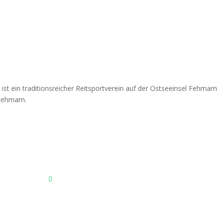
Fehmarnscher Ringreiterverein e.V.
Am Reitsportzentrum Nr. 4
23769 Fehmarn OT Burg
Das Reitsportzentrum bei Google Maps
