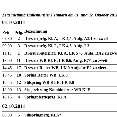
Zeiteinteilung Hallenturnier Fehmarn am 01. und 02. Oktober 201
01.10.2011
Bezeichnung
Zeit
Prfg.
07:30
2
Dressurprfg. Kl. A, LK 4,5, Aufg. A5/1 zu zweit
09:00
3
Dressurprfg. Kl. L, LK 4,5, Aufg. L3
11:15
1
Dressurreiterprfg. Kl. A, LK 5+6, Aufg. RA2 zu zwe
13:00
11
Dressur WB Kl. E, LK 0,6, Aufg. E7/1 zu zweit
14:45
17
Dressur Reiter WB, LK 0 Aufgabe E2 zu viert
15:45
18
Spring Reiter WB. LK 0
16:45
12
Stilspring WB Kl. E, LK 0,6
18:00
13
Siegerehrung Kombinierter WB Kl.E
18:15
4
Springpferdeprfg. Kl. A
02.10.2011
08:00
5
Stilspringprfg. Kl.A*