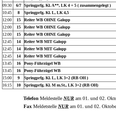
09:30
6/7
Springprfg. Kl. A**, LK 4 + 5 ( zusammengelegt )
10:45
8
Springprfg. Kl. L, LK 4,5
12:00
15
Reiter WB OHNE Galopp
12:00
15
Reiter WB OHNE Galopp
12:00
15
Reiter WB OHNE Galopp
12:45
14
Reiter WB MIT Galopp
12:45
14
Reiter WB MIT Galopp
12:45
14
Reiter WB MIT Galopp
13:45
16
Pony-Führzügel WB
13:45
16
Pony-Führzügel WB
15:00
9
Springprfg. Kl. L, LK 3+2 (RB OH )
16:15
10
Springprfg. Kl. M m.St., LK 3+2 (RB OH)
Telefon
Meldestelle
NUR
am 01. und 02. Okt
Fax
Meldetstelle
NUR
am 01. und 02. Oktobe